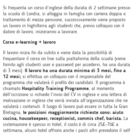
Si frequenta un corso d’inglese della durata di 2 settimane presso
la scuola di Londra, si alloggia in famiglia con camera doppia e
trattamento di mezza pensione, successivamente viene proposto
un lavoro in Inghilterra agli studenti che, previo colloquio con il
datore di lavoro, inizieranno a lavorare.
Corso e-learning + lavoro
Il lavoro inizia fin da subito e viene data la possibilità di
frequentare il corso on line sulla piattaforma della scuola (viene
fornito agli studenti user e password per accedervi, ha una durata
di 3 mesi).
Il lavoro ha una durata minima di 3 mesi, fino a
12 mesi;
si effettua un colloquio con il responsabile del
programma che valuterà il profilo dei candidati. Il programma è
chiamato
Hospitality Training Programme
, al momento
dell’iscrizione si richiede l’invio del CV in inglese e una lettera di
motivazione in inglese che verrà inviata all’organizzazione che ne
valuterà i contenuti. Il luogo di lavoro può essere in tutta la Gran
Bretagna,
le posizioni maggiormente richieste sono: aiuto
cucina, housekeepeer, receptionist, commis chef, barista.
La
sistemazione è spesso in hotel, il costo è di circa 25£-70£ a
settimana, alcuni hotel offrono anche i pasti altri prevedono il self