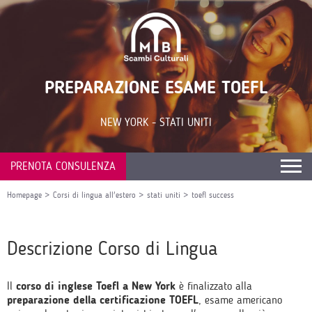
PREPARAZIONE ESAME TOEFL
NEW YORK - STATI UNITI
PRENOTA CONSULENZA
Homepage
>
Corsi di lingua all'estero
>
stati uniti
>
toefl success
Descrizione Corso di Lingua
Il
corso di inglese Toefl a New York
è finalizzato alla
preparazione della certificazione TOEFL
, esame americano