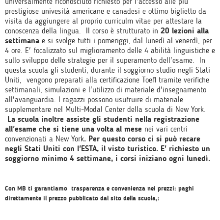
universalmente riconosciuto richiesto per l'accesso alle più
prestigiose univesità americane e canadesi e ottimo biglietto da
visita da aggiungere al proprio curriculm vitae per attestare la
conoscenza della lingua. Il corso è strutturato in
20 lezioni alla
settimana
e si svolge tutti i pomeriggi, dal lunedì al venerdì, per
4 ore. E' focalizzato sul miglioramento delle 4 abilità linguistiche e
sullo sviluppo delle strategie per il superamento dell'esame. In
questa scuola gli studenti, durante il soggiorno studio negli Stati
Uniti, vengono preparati alla certificazione Toefl tramite verifiche
settimanali, simulazioni e l'utilizzo di materiale d'insegnamento
all'avanguardia. I ragazzi possono usufruire di materiale
supplementare nel Multi-Modal Center della scuola di New York.
La scuola inoltre assiste gli studenti nella registrazione
all'esame che si tiene una volta al mese
nei vari centri
convenzionati a New York
. Per questo corso ci si può recare
negli Stati Uniti con l'ESTA, il visto turistico. E' richiesto un
soggiorno minimo 4 settimane, i corsi iniziano ogni lunedì.
Con MB ti garantiamo trasparenza e convenienza nei prezzi: paghi
direttamente il prezzo pubblicato dal sito della scuola,: