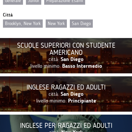
Generale
Junior
Preparazione Esami
Città
Brooklyn, New York
New York
San Diego
SCUOLE SUPERIORI CON STUDENTE
AMERICANO
città:
San Diego
livello minimo:
Basso Intermedio
INGLESE RAGAZZI ED ADULTI
città:
San Diego
livello minimo:
Principiante
INGLESE PER RAGAZZI ED ADULTI