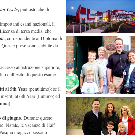
,
ior Cycle
piuttosto che di
 importanti esami nazionali, il
Licenza di terza media, che
,
ate
corrispondente al Diploma di
. Queste prove sono stabilite da
accesso all’istruzione superiore,
ilito dall’esito di questo esame.
ti al 5th Year
(penultimo): se il
 inseriti al 6th Year (l’ultimo) ed
ploma)
o di giugno
. Durante questo
re, Natale, le vacanze di Half
 Pasqua i ragazzi possono