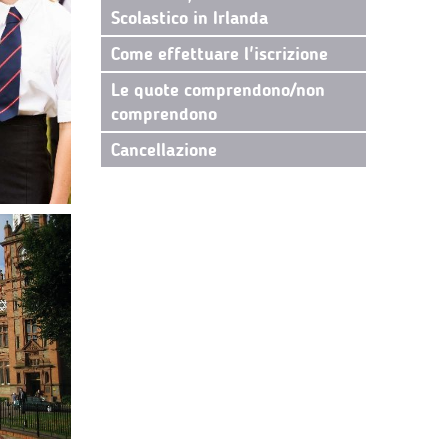
Scolastico in Irlanda
Come effettuare l'iscrizione
Le quote comprendono/non
comprendono
Cancellazione