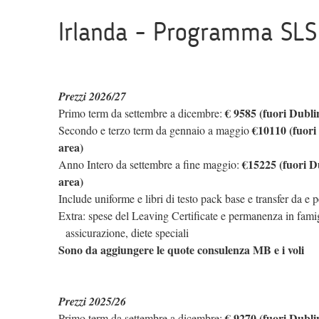
Irlanda - Programma SLS
Prezzi 2026/27
€ 9585 (fuori Dubli
Primo term da settembre a dicembre:
€10110 (fuori
Secondo e terzo term da gennaio a maggio
area)
€15225 (fuori D
Anno Intero da settembre a fine maggio:
area)
Include uniforme e libri di testo pack base e transfer da e p
Extra: spese del Leaving Certificate e permanenza in famig
assicurazione, diete speciali
Sono da aggiungere le quote consulenza MB e i voli
Prezzi 2025/26
€ 9270 (fuori Dubli
Primo term da settembre a dicembre: