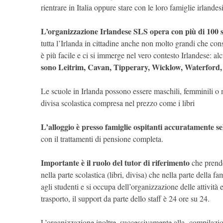
rientrare in Italia oppure stare con le loro famiglie irlandes
L’organizzazione Irlandese SLS opera con più di 100 s
tutta l’Irlanda in cittadine anche non molto grandi che co
è più facile e ci si immerge nel vero contesto Irlandese: alc
sono Leitrim, Cavan, Tipperary, Wicklow, Waterford,
Le scuole in Irlanda possono essere maschili, femminili o m
divisa scolastica compresa nel prezzo come i libri
L’alloggio è presso famiglie ospitanti accuratamente se
con il trattamenti di pensione completa.
Importante è il ruolo del tutor di riferimento
che prende
nella parte scolastica (libri, divisa) che nella parte della fa
agli studenti e si occupa dell’organizzazione delle attività e
trasporto, il support da parte dello staff è 24 ore su 24.
L’organizzazione inoltre, successivamente alla compilazio