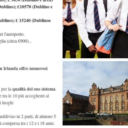
Dublino); €10570 (Dublino e
ublino); € 15240 (Dublinoe
er l'aeroporto.
lia (circa €900) ,
in Irlanda offre numerosi
qualità del suo sistema
 per la
e tra le 10 più accoglienti al
i luoghi
suddiviso in 2 parti, di almeno 5
à compresa tra i 12 e i 18 anni.