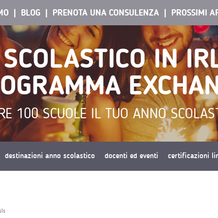
AMO
BLOG
PRENOTA UNA CONSULENZA
PROSSIMI A
SCOLASTICO IN I
OGRAMMA EXCHA
RE 100 SCUOLE IL TUO ANNO SCOLAS
destinazioni anno scolastico
docenti ed eventi
certificazioni l
sls