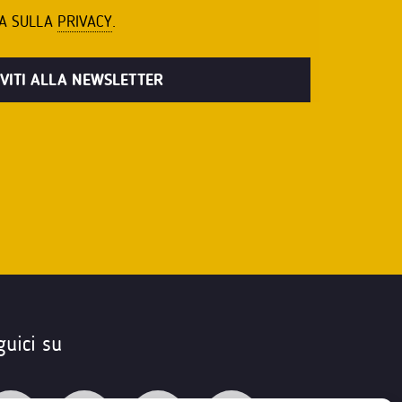
VA SULLA
PRIVACY
.
guici su