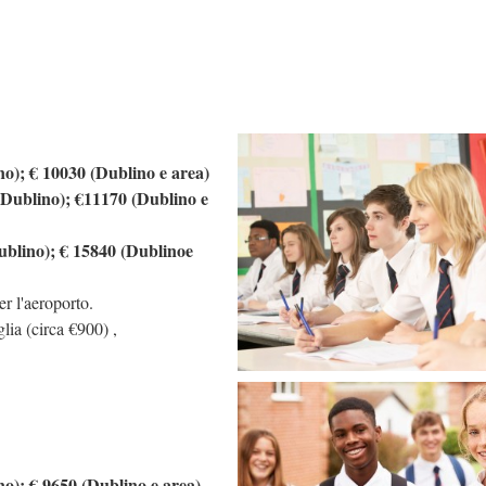
no); € 10030 (Dublino e area)
 Dublino); €11170 (Dublino e
ublino); € 15840 (Dublinoe
er l'aeroporto.
lia (circa €900) ,
no); € 9650 (Dublino e area)