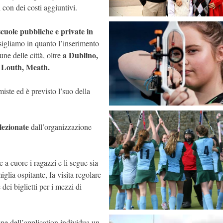
i con dei costi aggiuntivi.
cuole pubbliche e private in
nsigliamo in quanto l’inserimento
a Dublino,
une delle città, oltre
 Louth, Meath.
iste ed è previsto l’suo della
lezionate
dall’organizzazione
 a cuore i ragazzi e li segue sia
miglia ospitante, fa visita regolare
 dei biglietti per i mezzi di
ne dell’application individua un