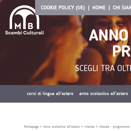
COOKIE POLICY (UE)
HOME
CHI SI
ANNO 
PR
SCEGLI TRA OLT
corsi di lingua all’estero
anno scolastico all’estero
richiedi preventivo
Homepage
>
Anno scolastico all'estero
>
irlanda
>
irlanda - programma 