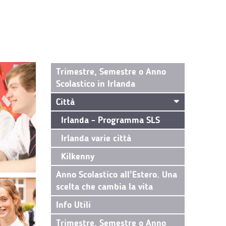
Trimestre, Semestre o Anno
Scolastico in Irlanda
Città
Irlanda - Programma SLS
Irlanda varie città
Kilkenny
Anno Scolastico all'Estero. Una
scelta che cambia la vita
Info Utili
Trimestre, Semestre o Anno