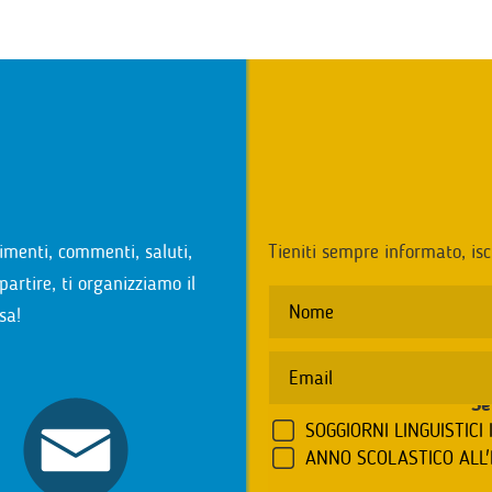
i
imenti, commenti, saluti,
Tieniti sempre informato, isc
partire, ti organizziamo il
sa!
Se
SOGGIORNI LINGUISTICI 
ANNO SCOLASTICO ALL