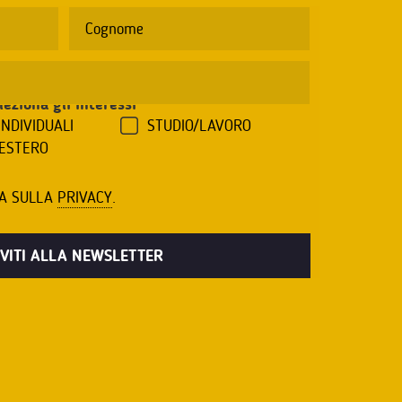
leziona gli interessi
*
INDIVIDUALI
STUDIO/LAVORO
'ESTERO
VA SULLA
PRIVACY
.