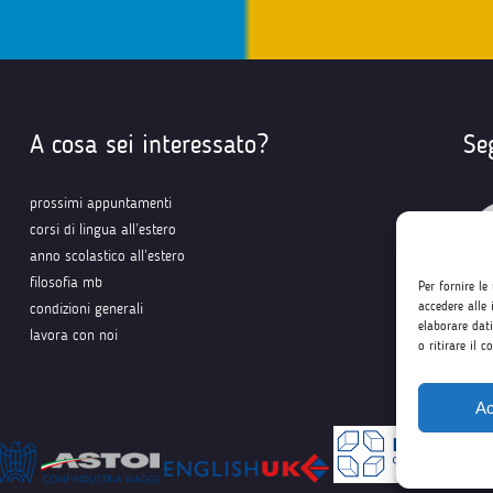
A cosa sei interessato?
Se
prossimi appuntamenti
corsi di lingua all’estero
anno scolastico all’estero
filosofia mb
Per fornire le
accedere alle 
condizioni generali
elaborare dat
lavora con noi
o ritirare il 
Ac