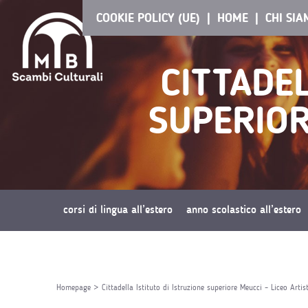
COOKIE POLICY (UE)
HOME
CHI SI
CITTADEL
SUPERIOR
corsi di lingua all’estero
anno scolastico all’estero
richiedi preventivo
Homepage
>
Cittadella Istituto di Istruzione superiore Meucci – Liceo Artis