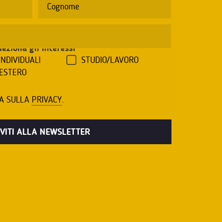
leziona gli interessi
*
INDIVIDUALI
STUDIO/LAVORO
'ESTERO
VA SULLA
PRIVACY
.