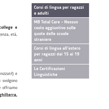
Corsi di lingua per ragazzi
e adulti
MB Total Care – Nessun
college e
costo aggiuntivo sulle
quote delle scuole
genza, età,
straniere
Corsi di lingua all’estero
per ragazzi dai 15 ai 19
anni
Le Certificazioni
izzati!) e
Linguistiche
i svolgono
e offriamo
ghilterra
,