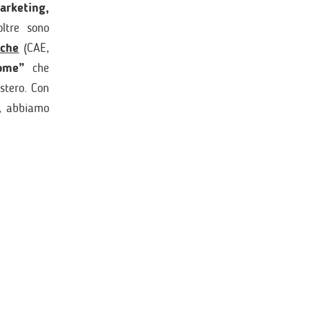
rketing,
ltre sono
iche
(CAE,
ome”
che
estero. Con
, abbiamo