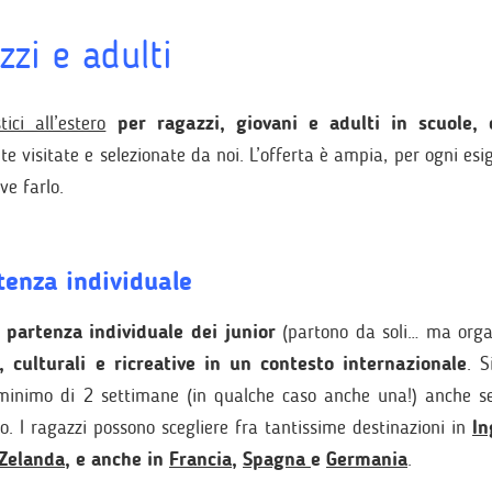
zzi e adulti
ici all’estero
per ragazzi, giovani e adulti in scuole, 
te
visitate e selezionate da noi. L’offerta è ampia, per ogni esi
ve farlo.
tenza individuale
a
partenza individuale dei junior
(partono da soli… ma organ
i, culturali e ricreative in un contesto internazionale
. S
 minimo di 2 settimane (in qualche caso anche una!) anche s
o. I ragazzi possono scegliere fra tantissime destinazioni in
In
Zelanda
, e anche in
Francia
,
Spagna
e
Germania
.