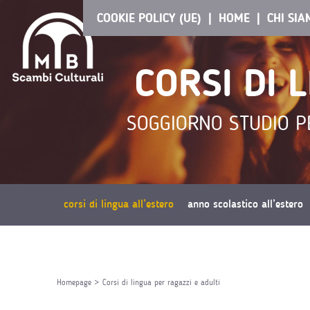
COOKIE POLICY (UE)
HOME
CHI SI
CORSI DI 
SOGGIORNO STUDIO PE
corsi di lingua all’estero
anno scolastico all’estero
richiedi preventivo
Homepage
>
Corsi di lingua per ragazzi e adulti