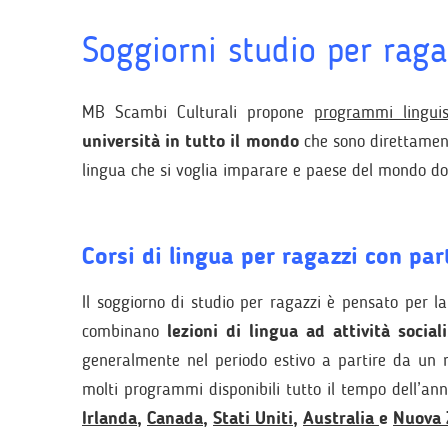
Soggiorni studio per raga
MB Scambi Culturali propone
programmi linguist
università in tutto il mondo
che sono
direttamen
lingua che si voglia imparare e paese del mondo do
Corsi di lingua per ragazzi con par
Il soggiorno di studio per ragazzi è pensato per l
combinano
lezioni di lingua ad attività social
generalmente nel periodo estivo a partire da un
molti programmi disponibili tutto il tempo dell’ann
Irlanda
,
Canada
,
Stati Uniti
,
Australia
e
Nuova 