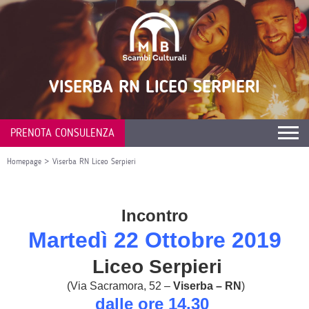
VISERBA RN LICEO SERPIERI
PRENOTA CONSULENZA
Homepage
>
Viserba RN Liceo Serpieri
Incontro
Martedì 22 Ottobre
2019
Liceo Serpieri
(Via Sacramora, 52 –
Viserba – RN
)
dalle ore 14.30