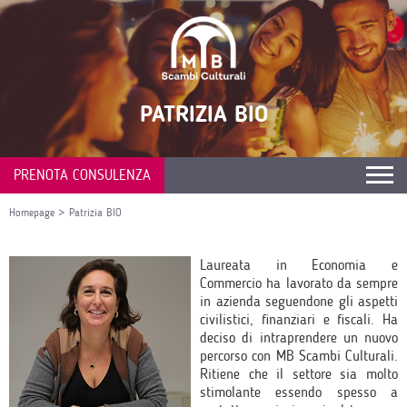
PATRIZIA BIO
PRENOTA CONSULENZA
Homepage
>
Patrizia BIO
Laureata in Economia e
Commercio ha lavorato da sempre
in azienda seguendone gli aspetti
civilistici, finanziari e fiscali. Ha
deciso di intraprendere un nuovo
percorso con MB Scambi Culturali.
Ritiene che il settore sia molto
stimolante essendo spesso a