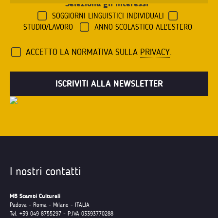
Seleziona gli interessi
*
SOGGIORNI LINGUISTICI INDIVIDUALI
STUDIO/LAVORO
ANNO SCOLASTICO ALL'ESTERO
ACCETTO LA NORMATIVA SULLA
PRIVACY
.
I nostri contatti
MB Scambi Culturali
Padova - Roma - Milano - ITALIA
Tel. +39 049 8755297 - P.IVA 03393770288