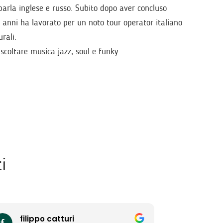
 parla inglese e russo. Subito dopo aver concluso
i anni ha lavorato per un noto tour operator italiano
rali.
coltare musica jazz, soul e funky.
i
filippo catturi
Micae