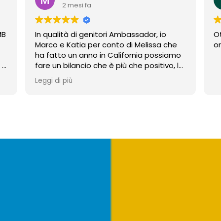
2 mesi fa
MB
In qualità di genitori Ambassador, io
Ot
Marco e Katia per conto di Melissa che
o
ha fatto un anno in California possiamo
 e
fare un bilancio che è più che positivo, lo
e
consiglio a tutti e sarò promotore di una
Leggi di più
pubblicità instancabile al fine di
promuovere MB, Davide ed il suo staff
eccezionale, buona vita a tutti.
i
i
i