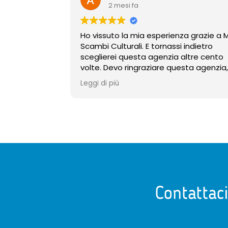
2 mesi fa
Ho vissuto la mia esperienza grazie a 
Scambi Culturali. E tornassi indietro
sceglierei questa agenzia altre cento
volte. Devo ringraziare questa agenzia,
in particolare Silvia, perché mi è sempr
Leggi di più
stata accanto, dal primo all’ultimo
momento. Appena avevo bisogno
anche solo di parlare per qualche
minuto, è sempre stata lì ad ascoltarm
e ad aiutarmi. Avere la loro presenza
durante tutta la mia esperienza,
sopratutto all’inizio è stato
fondamentale per me. Non potrei
essere più contenta di aver scelto
questa agenzia perché con MB non ci s
Contattac
sente mai abbandonati.