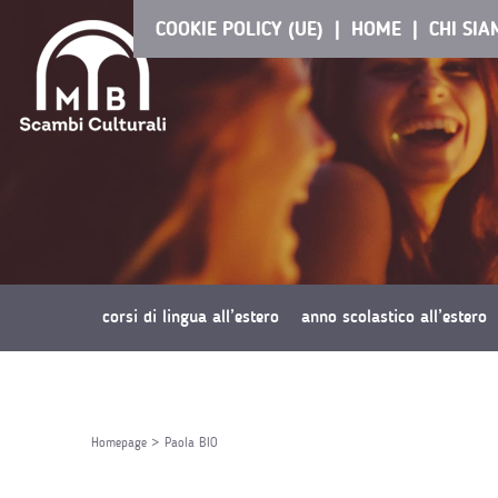
COOKIE POLICY (UE)
HOME
CHI SI
corsi di lingua all’estero
anno scolastico all’estero
richiedi preventivo
Homepage
>
Paola BIO