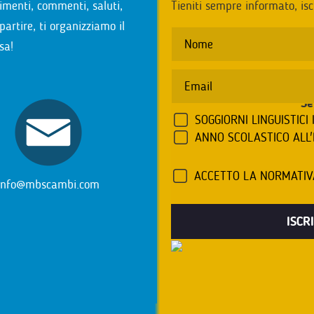
imenti, commenti, saluti,
Tieniti sempre informato, isc
partire, ti organizziamo il
sa!
Se
SOGGIORNI LINGUISTICI 
ANNO SCOLASTICO ALL
ACCETTO LA NORMATI
info@mbscambi.com