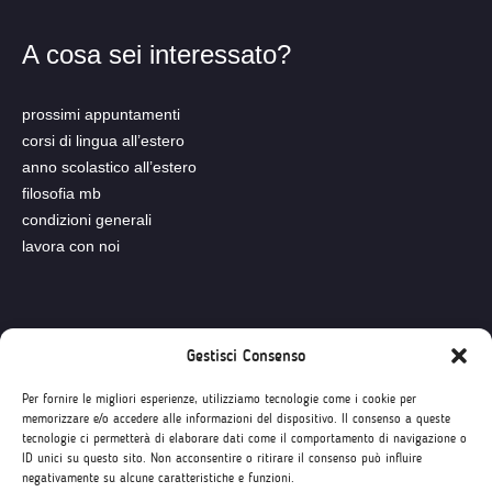
A cosa sei interessato?
prossimi appuntamenti
corsi di lingua all’estero
anno scolastico all’estero
filosofia mb
condizioni generali
lavora con noi
Seguici su
Gestisci Consenso
Per fornire le migliori esperienze, utilizziamo tecnologie come i cookie per
memorizzare e/o accedere alle informazioni del dispositivo. Il consenso a queste
tecnologie ci permetterà di elaborare dati come il comportamento di navigazione o
ID unici su questo sito. Non acconsentire o ritirare il consenso può influire
negativamente su alcune caratteristiche e funzioni.