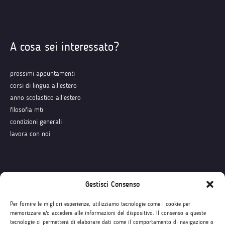
A cosa sei interessato?
prossimi appuntamenti
corsi di lingua all’estero
anno scolastico all’estero
filosofia mb
condizioni generali
lavora con noi
Seguici su
Gestisci Consenso
Per fornire le migliori esperienze, utilizziamo tecnologie come i cookie per
memorizzare e/o accedere alle informazioni del dispositivo. Il consenso a queste
tecnologie ci permetterà di elaborare dati come il comportamento di navigazione o