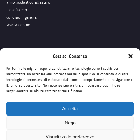
anno scolastico all’estero
filosofia mb
condizioni generali
lavora con noi
Seguici su
Gestisci Consenso
Per fornire le migliori esperienze, utilizziamo tecnologie come i cookie per
memorizzare e/o accedere alle informazioni del dispositivo. Il consenso a queste
tecnologie ci permetterà di elaborare dati come il comportamento di navigazione o
ID unici su questo sito. Non acconsentire o ritirare il consenso può influire
negativamente su alcune caratteristiche e funzioni.
Accetta
Nega
Visualizza le preferenze