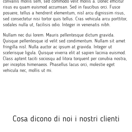
convallis mollis sem, sed commodo velit mollis a. Donec efficitur
risus eu quam euismod accumsan. Sed in faucibus orci. Fusce
posuere, tellus a hendrerit elementum, nisl arcu dignissim risus,
sed consectetur nisi tortor quis tellus. Cras vehicula arcu porttitor,
sodales nulla ut, facilisis odio. Integer in venenatis nibh.
Nullam nec dui lorem. Mauris pellentesque dictum gravida.
Quisque pellentesque id velit sed condimentum. Nullam sit amet
fringilla nisl. Nulla auctor ac ipsum at gravida. Integer ut
scelerisque ligula. Quisque viverra elit at sapien lacinia euismod.
Class aptent taciti sociosqu ad litora torquent per conubia nostra,
per inceptos himenaeos. Phasellus lacus orci, molestie eget
vehicula nec, mollis ut mi.
Cosa dicono di noi i nostri clienti