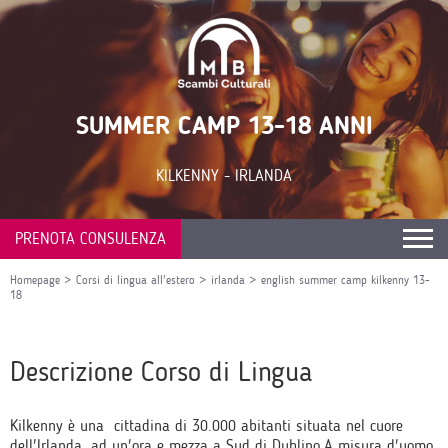
SUMMER CAMP 13-18 ANNI
KILKENNY - IRLANDA
PRENOTA CONSULENZA
Homepage
>
Corsi di lingua all'estero
>
irlanda
>
english summer camp kilkenny 13-
18
Descrizione Corso di Lingua
Kilkenny è una cittadina di 30.000 abitanti situata nel cuore
dell'Irlanda, ad un'ora e mezza a Sud di Dublino.A misura d'uomo,