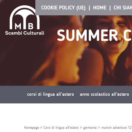
COOKIE POLICY (UE)
HOME
CHI SI
SUMMER C
corsi di lingua all’estero
anno scolastico all’estero
richiedi preventivo
Homepage
>
Corsi di lingua all'estero
>
germania
>
munich adventure 12