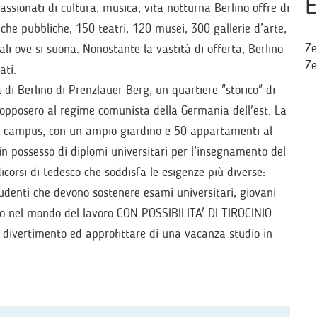
E
passionati di cultura, musica, vita notturna Berlino offre di
teche pubbliche, 150 teatri, 120 musei, 300 gallerie d’arte,
Ze
ali ove si suona. Nonostante la vastità di offerta, Berlino
Ze
ati.
 di Berlino di Prenzlauer Berg, un quartiere "storico" di
i opposero al regime comunista della Germania dell'est. La
di campus, con un ampio giardino e 50 appartamenti al
 in possesso di diplomi universitari per l’insegnamento del
icorsi di tedesco che soddisfa le esigenze più diverse:
studenti che devono sostenere esami universitari, giovani
to nel mondo del lavoro CON POSSIBILITA' DI TIROCINIO
 divertimento ed approfittare di una vacanza studio in