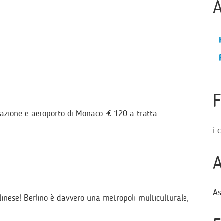
A
-
-
F
tazione e aeroporto di Monaco :€ 120 a tratta
i 
A
a
As
rlinese! Berlino è davvero una metropoli multiculturale,
n