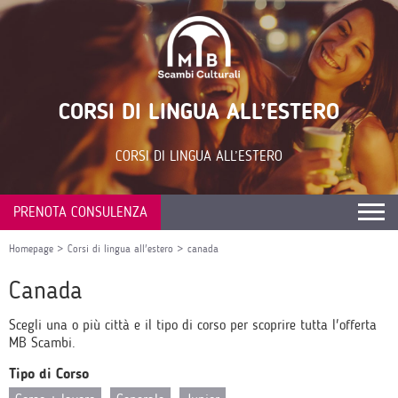
CORSI DI LINGUA ALL’ESTERO
CORSI DI LINGUA ALL’ESTERO
PRENOTA CONSULENZA
Homepage
>
Corsi di lingua all'estero
>
canada
Canada
Scegli una o più città e il tipo di corso per scoprire tutta l'offerta
MB Scambi.
Tipo di Corso