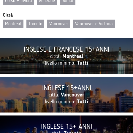
Corso + lavoro
Generale
Junior
Città
Montreal
Toronto
Vancouver
Vancouver e Victoria
INGLESE E FRANCESE 15+ANNI
città:
Montreal
livello minimo:
Tutti
INGLESE 15+ANNI
città:
Vancouver
livello minimo:
Tutti
INGLESE 15+ ANNI