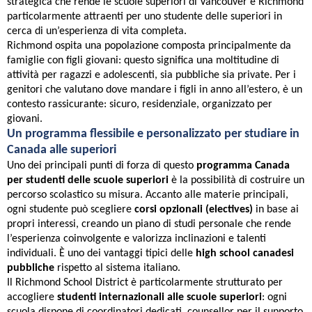
strategica che rende le scuole superiori di Vancouver e Richmond
particolarmente attraenti per uno studente delle superiori in
cerca di un’esperienza di vita completa.
Richmond ospita una popolazione composta principalmente da
famiglie con figli giovani: questo significa una moltitudine di
attività per ragazzi e adolescenti, sia pubbliche sia private. Per i
genitori che valutano dove mandare i figli in anno all’estero, è un
contesto rassicurante: sicuro, residenziale, organizzato per
giovani.
Un programma flessibile e personalizzato per studiare in
Canada alle superiori
Uno dei principali punti di forza di questo
programma Canada
per studenti delle scuole superiori
è la possibilità di costruire un
percorso scolastico su misura. Accanto alle materie principali,
ogni studente può scegliere
corsi opzionali (electives)
in base ai
propri interessi, creando un piano di studi personale che rende
l’esperienza coinvolgente e valorizza inclinazioni e talenti
individuali. È uno dei vantaggi tipici delle
high school canadesi
pubbliche
rispetto al sistema italiano.
Il Richmond School District è particolarmente strutturato per
accogliere
studenti internazionali alle scuole superiori
: ogni