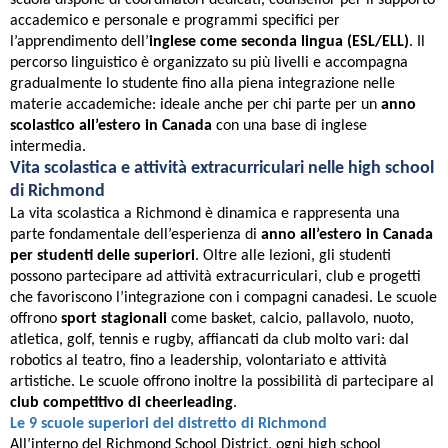
scuola dispone di coordinatori dedicati, counsellor per il supporto
accademico e personale e programmi specifici per
l’apprendimento dell’
inglese come seconda lingua (ESL/ELL)
. Il
percorso linguistico è organizzato su più livelli e accompagna
gradualmente lo studente fino alla piena integrazione nelle
materie accademiche: ideale anche per chi parte per un
anno
scolastico all’estero in Canada
con una base di inglese
intermedia.
Vita scolastica e attività extracurriculari nelle high school
di Richmond
La vita scolastica a Richmond è dinamica e rappresenta una
parte fondamentale dell’esperienza di
anno all’estero in Canada
per studenti delle superiori
. Oltre alle lezioni, gli studenti
possono partecipare ad attività extracurriculari, club e progetti
che favoriscono l’integrazione con i compagni canadesi. Le scuole
offrono
sport stagionali
come basket, calcio, pallavolo, nuoto,
atletica, golf, tennis e rugby, affiancati da club molto vari: dal
robotics al teatro, fino a leadership, volontariato e attività
artistiche. Le scuole offrono inoltre la possibilità di partecipare al
club competitivo di cheerleading
.
Le 9 scuole superiori del distretto di Richmond
All’interno del Richmond School District, ogni high school