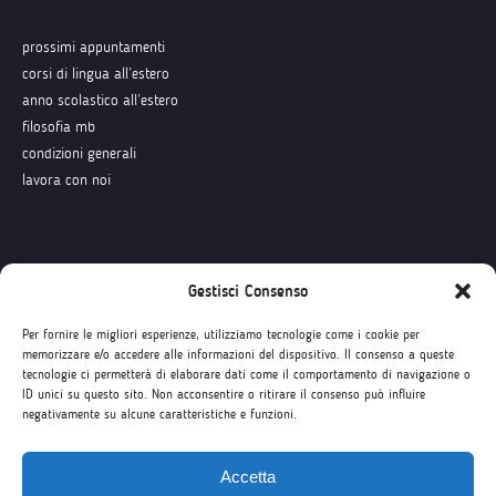
prossimi appuntamenti
corsi di lingua all’estero
anno scolastico all’estero
filosofia mb
condizioni generali
lavora con noi
Seguici su
Gestisci Consenso
Per fornire le migliori esperienze, utilizziamo tecnologie come i cookie per
memorizzare e/o accedere alle informazioni del dispositivo. Il consenso a queste
tecnologie ci permetterà di elaborare dati come il comportamento di navigazione o
ID unici su questo sito. Non acconsentire o ritirare il consenso può influire
negativamente su alcune caratteristiche e funzioni.
Accetta