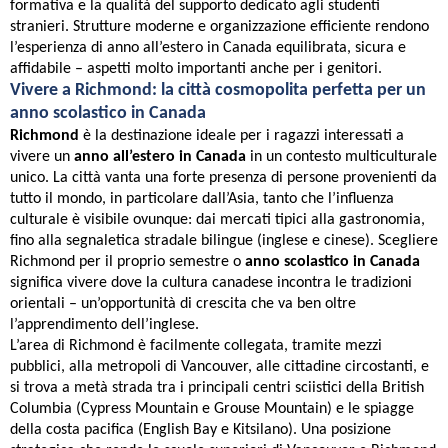
formativa e la qualità del supporto dedicato agli studenti
stranieri. Strutture moderne e organizzazione efficiente rendono
l’esperienza di anno all’estero in Canada equilibrata, sicura e
affidabile – aspetti molto importanti anche per i genitori.
Vivere a Richmond: la città cosmopolita perfetta per un
anno scolastico in Canada
Richmond
è la destinazione ideale per i ragazzi interessati a
vivere un
anno all’estero in Canada
in un contesto multiculturale
unico. La città vanta una forte presenza di persone provenienti da
tutto il mondo, in particolare dall’Asia, tanto che l’influenza
culturale è visibile ovunque: dai mercati tipici alla gastronomia,
fino alla segnaletica stradale bilingue (inglese e cinese). Scegliere
Richmond per il proprio semestre o
anno scolastico in Canada
significa vivere dove la cultura canadese incontra le tradizioni
orientali – un’opportunità di crescita che va ben oltre
l’apprendimento dell’inglese.
L’area di Richmond è facilmente collegata, tramite mezzi
pubblici, alla metropoli di Vancouver, alle cittadine circostanti, e
si trova a metà strada tra i principali centri sciistici della British
Columbia (Cypress Mountain e Grouse Mountain) e le spiagge
della costa pacifica (English Bay e Kitsilano). Una posizione