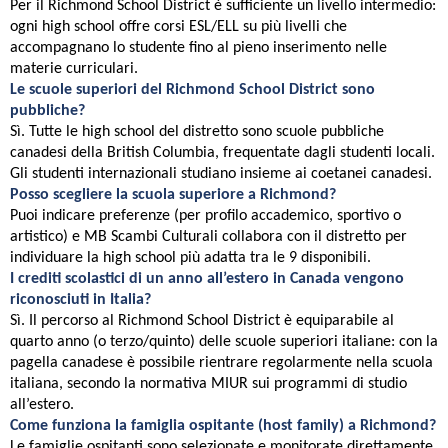
Per il Richmond School District è sufficiente un livello intermedio:
ogni high school offre corsi ESL/ELL su più livelli che
accompagnano lo studente fino al pieno inserimento nelle
materie curriculari.
Le scuole superiori del Richmond School District sono
pubbliche?
Sì. Tutte le high school del distretto sono scuole pubbliche
canadesi della British Columbia, frequentate dagli studenti locali.
Gli studenti internazionali studiano insieme ai coetanei canadesi.
Posso scegliere la scuola superiore a Richmond?
Puoi indicare preferenze (per profilo accademico, sportivo o
artistico) e MB Scambi Culturali collabora con il distretto per
individuare la high school più adatta tra le 9 disponibili.
I crediti scolastici di un anno all’estero in Canada vengono
riconosciuti in Italia?
Sì. Il percorso al Richmond School District è equiparabile al
quarto anno (o terzo/quinto) delle scuole superiori italiane: con la
pagella canadese è possibile rientrare regolarmente nella scuola
italiana, secondo la normativa MIUR sui programmi di studio
all’estero.
Come funziona la famiglia ospitante (host family) a Richmond?
Le famiglie ospitanti sono selezionate e monitorate direttamente