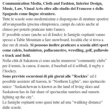
Communication Media, Cloth and Fashion, Interior Design,
Music, Law, Visual Arts oltre allo studio del Francese e dello
Spagnolo come lingue straniere.
Tutte le scuole sono modernissime e dispongono di strutture sportive
all'avanguardia (piscina olimpionica, campi da calcio anche al
chiuso per poterlo praticare tutto l'anno).
E' possibile sciare (anche sci di fondo): le famiglie ospitanti vanno
spesso a Table Mountain a fare snowboard, località che si trova a
Si possono inoltre praticare a scuola altri sport
due ore di strada.
come calcio, badminton, pallacanestro, wrestling, golf, pallavolo
e track and field.
Nella città di Sakatoon ci sono anche numerosi “community clubs”
per il tennis, la canoa, il nuoto, il baseball ed il softball, il rugby e
l’hockey.
Sono previste escursioni di più giorni alle "Rockies
" ed è
possibile assistere all'Aurora, le "Northern Lights", uno spettacolo
unico: "Saskatchewan is known as the land of living skies and
Saskatoon has its fair share of spectacular sunrises and sunsets
lighting up the city".
Le famiglie ospitanti sono quasi tutte ad una "waliking distance"
dalle scuole.