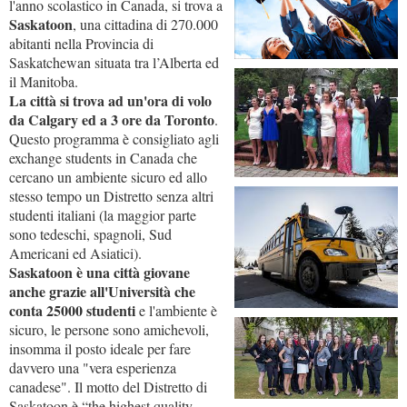
l'anno scolastico in Canada, si trova a
Saskatoon
, una cittadina di 270.000
abitanti nella Provincia di
Saskatchewan situata tra l’Alberta ed
il Manitoba.
La città si trova ad un'ora di volo
da Calgary ed a 3 ore da Toronto
.
Questo programma è consigliato agli
exchange students in Canada che
cercano un ambiente sicuro ed allo
stesso tempo un Distretto senza altri
studenti italiani (la maggior parte
sono tedeschi, spagnoli, Sud
Americani ed Asiatici).
Saskatoon è una città giovane
anche grazie all'Università che
conta 25000 studenti
e l'ambiente è
sicuro, le persone sono amichevoli,
insomma il posto ideale per fare
davvero una "vera esperienza
canadese". Il motto del Distretto di
Saskatoon è “the highest quality