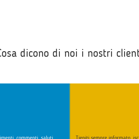
Cosa dicono di noi i nostri client
i
imenti, commenti, saluti,
Tieniti sempre informato, isc