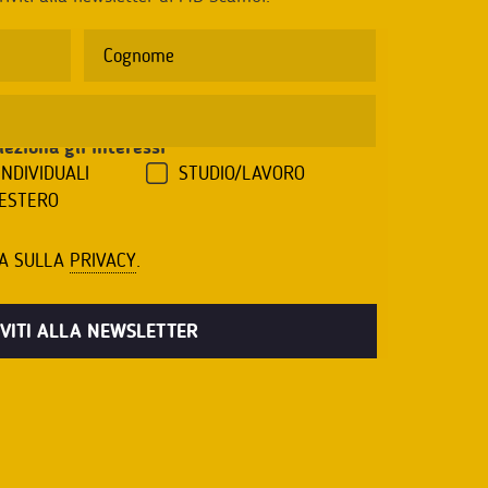
leziona gli interessi
*
INDIVIDUALI
STUDIO/LAVORO
'ESTERO
VA SULLA
PRIVACY
.