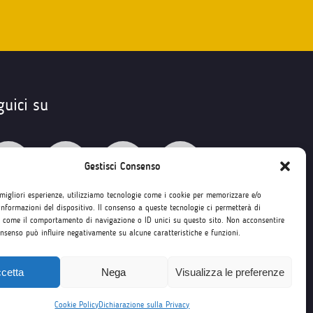
guici su
Gestisci Consenso
 migliori esperienze, utilizziamo tecnologie come i cookie per memorizzare e/o
informazioni del dispositivo. Il consenso a queste tecnologie ci permetterà di
i come il comportamento di navigazione o ID unici su questo sito. Non acconsentire
consenso può influire negativamente su alcune caratteristiche e funzioni.
cetta
Nega
Visualizza le preferenze
1
Cookie Policy
Dichiarazione sulla Privacy