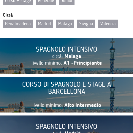
Corso + stage
Generale
Junior
Città
Benalmadena
Madrid
Malaga
Siviglia
Valencia
SPAGNOLO INTENSIVO
città:
Malaga
livello minimo:
A1 -Principiante
CORSO DI SPAGNOLO E STAGE A
BARCELLONA
livello minimo:
Alto Intermedio
SPAGNOLO INTENSIVO