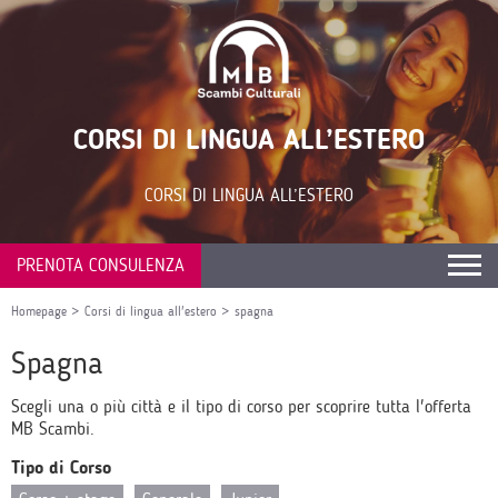
CORSI DI LINGUA ALL’ESTERO
CORSI DI LINGUA ALL’ESTERO
PRENOTA CONSULENZA
Homepage
>
Corsi di lingua all'estero
>
spagna
Spagna
Scegli una o più città e il tipo di corso per scoprire tutta l'offerta
MB Scambi.
Tipo di Corso