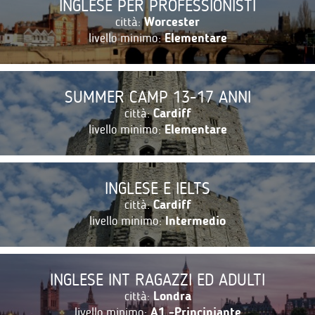
INGLESE PER PROFESSIONISTI
città:
Worcester
livello minimo:
Elementare
SUMMER CAMP 13-17 ANNI
città:
Cardiff
livello minimo:
Elementare
INGLESE E IELTS
città:
Cardiff
livello minimo:
Intermedio
INGLESE INT RAGAZZI ED ADULTI
città:
Londra
livello minimo:
A1 -Principiante