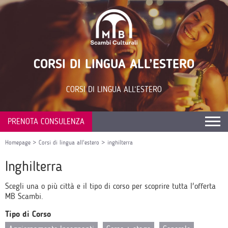
CORSI DI LINGUA ALL’ESTERO
CORSI DI LINGUA ALL’ESTERO
PRENOTA CONSULENZA
Homepage
>
Corsi di lingua all'estero
>
inghilterra
Inghilterra
Scegli una o più città e il tipo di corso per scoprire tutta l'offerta
MB Scambi.
Tipo di Corso