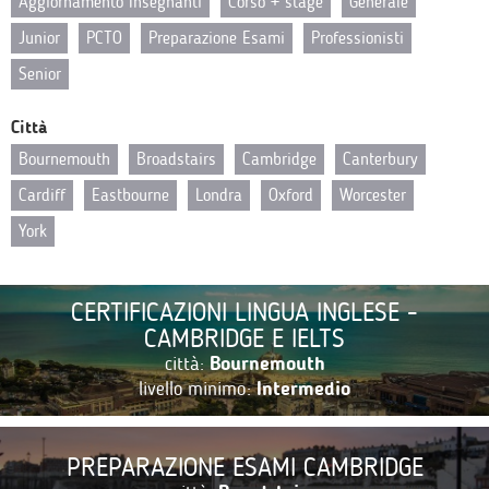
Aggiornamento Insegnanti
Corso + stage
Generale
Junior
PCTO
Preparazione Esami
Professionisti
Senior
Città
Bournemouth
Broadstairs
Cambridge
Canterbury
Cardiff
Eastbourne
Londra
Oxford
Worcester
York
CERTIFICAZIONI LINGUA INGLESE -
CAMBRIDGE E IELTS
città:
Bournemouth
livello minimo:
Intermedio
PREPARAZIONE ESAMI CAMBRIDGE