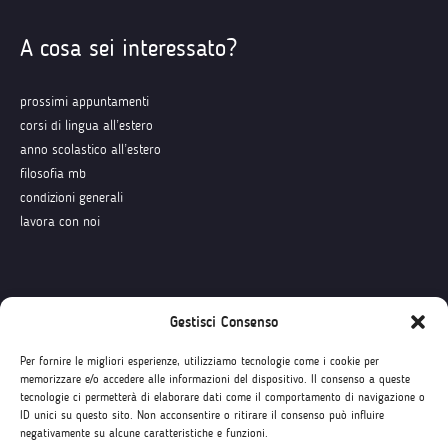
A cosa sei interessato?
prossimi appuntamenti
corsi di lingua all’estero
anno scolastico all’estero
filosofia mb
condizioni generali
lavora con noi
Seguici su
Gestisci Consenso
Per fornire le migliori esperienze, utilizziamo tecnologie come i cookie per
memorizzare e/o accedere alle informazioni del dispositivo. Il consenso a queste
tecnologie ci permetterà di elaborare dati come il comportamento di navigazione o
ID unici su questo sito. Non acconsentire o ritirare il consenso può influire
negativamente su alcune caratteristiche e funzioni.