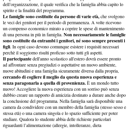
dell’organizzazione, il quale verifica che la famiglia abbia capito lo
spirito e la finalità del programma.
Le famiglie sono costituite da persone di varie età,
che svolgono
le veci dei genitori per il periodo di permanenza. A volte ricevono
un compenso economico mirato a coprire le spese di mantenimento
Non necessariamente le famiglie
di una persona in più in famiglia.
sono costituite da entrambi i genitori, né sono sempre presenti i
figli
. In ogni caso devono comunque esistere i requisiti necessari
perchè il soggiorno risulti proficuo sotto tutti gli aspetti.
Il partecipante
dell'anno scolastico all'estero dovrà essere pronto
ad affrontare senza pregiudizi o aspettative un nuovo ambiente,
nuove abitudini e una famiglia sicuramente diversa dalla propria,
cercando di cogliere il meglio da questa nuova esperienza e
senza paragonarla a quella di provenienza.
È un mondo tutto
nuovo! Accogliere la nuova esperienza con un sorriso può senza
dubbio creare un rapporto di amicizia destinato a durare anche dopo
la conclusione del programma
.
Nella famiglia sarà disponibile
una
camera da condividere con un membro della famiglia (stesso sesso e
stessa età) o una camera singola e lo spazio sufficiente per poter
studiare. Qualora lo studente abbia delle richieste particolari
riguardanti l’alimentazione (allergie, intolleranze, dieta