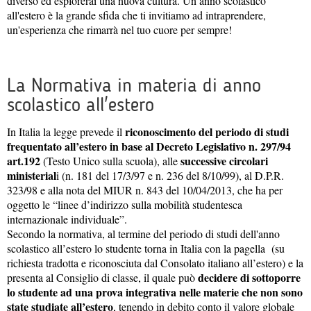
diverso ed esplorerai una nuova cultura. Un anno scolastico
all'estero è la grande sfida che ti invitiamo ad intraprendere,
un'esperienza che rimarrà nel tuo cuore per sempre!
La Normativa in materia di anno
scolastico all'estero
riconoscimento del periodo di studi
In Italia la legge prevede il
frequentato all’estero in base al Decreto Legislativo n. 297/94
art.192
successive circolari
(Testo Unico sulla scuola), alle
ministerial
i (n. 181 del 17/3/97 e n. 236 del 8/10/99), al D.P.R.
323/98 e alla nota del MIUR n. 843 del 10/04/2013, che ha per
oggetto le “linee d’indirizzo sulla mobilità studentesca
internazionale individuale”.
Secondo la normativa, al termine del periodo di studi dell'anno
scolastico all’estero lo studente torna in Italia con la pagella (su
richiesta tradotta e riconosciuta dal Consolato italiano all’estero) e la
decidere di sottoporre
presenta al Consiglio di classe, il quale può
lo studente ad una prova integrativa nelle materie che non sono
state studiate all’estero
, tenendo in debito conto il valore globale