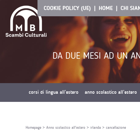
COOKIE POLICY (UE)
HOME
CHI SI
DA DUE MESI AD UN AN
corsi di lingua all’estero
anno scolastico all’estero
richiedi preventivo
Homepage
>
Anno scolastico all'estero
>
irlanda
>
cancellazione