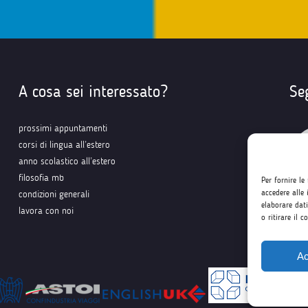
A cosa sei interessato?
Se
prossimi appuntamenti
corsi di lingua all’estero
anno scolastico all’estero
filosofia mb
Per fornire le
accedere alle 
condizioni generali
elaborare dat
lavora con noi
o ritirare il 
Ac