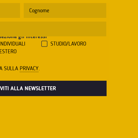
leziona gli interessi
*
INDIVIDUALI
STUDIO/LAVORO
'ESTERO
VA SULLA
PRIVACY
.