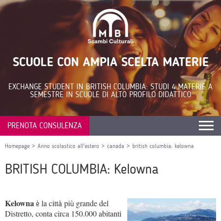
SCUOLE CON AMPIA SCELTA MATERIE
EXCHANGE STUDENT IN BRITISH COLUMBIA: STUDI 4 MATERIE A
SEMESTRE IN SCUOLE DI ALTO PROFILO DIDATTICO
PRENOTA CONSULENZA
Homepage
>
Anno scolastico all'estero
>
canada
>
british columbia: kelowna
BRITISH COLUMBIA: Kelowna
Kelowna
la citt
pi
grande del
è
à
ù
Distretto, conta circa 150.000 abitanti