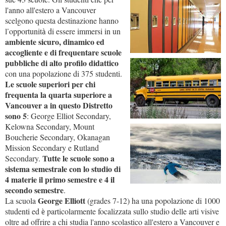
l'anno all'estero a Vancouver
scelgono questa destinazione hanno
l
opportunit
di essere immersi in un
’
à
ambiente sicuro, dinamico ed
accogliente e di frequentare scuole
pubbliche di alto profilo didattico
con una popolazione di 375 studenti.
Le scuole superiori per chi
frequenta la quarta superiore a
Vancouver a in questo Distretto
sono 5
: George Elliot Secondary,
Kelowna Secondary, Mount
Boucherie Secondary, Okanagan
Mission Secondary e Rutland
Tutte le scuole sono a
Secondary.
sistema semestrale con lo studio di
4 materie il primo semestre e 4 il
secondo semestre
.
George Elliott
La scuola
(grades 7-12) ha una popolazione di 1000
studenti ed
particolarmente focalizzata sullo studio delle arti visive
è
oltre ad offrire a chi studia l'anno scolastico all'estero a Vancouver e