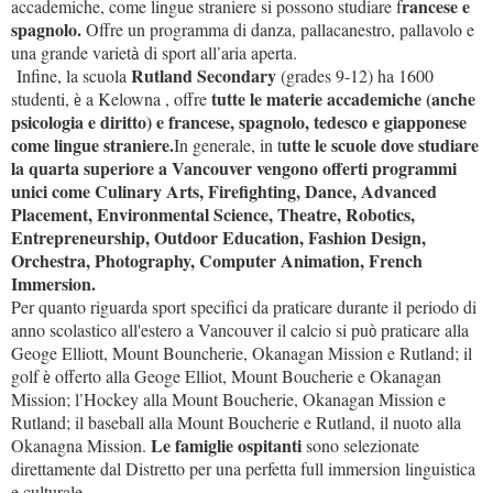
rancese e
accademiche, come lingue straniere si possono studiare f
spagnolo.
Offre un programma di danza, pallacanestro, pallavolo e
una grande variet
di sport all
aria aperta.
à
’
Rutland Secondary
Infine, la scuola
(grades 9-12) ha 1600
tutte le materie accademiche (anche
studenti,
a Kelowna , offre
è
psicologia e diritto) e francese, spagnolo, tedesco e giapponese
come lingue straniere.
utte le scuole dove studiare
In generale, in t
la quarta superiore a Vancouver vengono offerti programmi
unici come Culinary Arts, Firefighting, Dance, Advanced
Placement, Environmental Science, Theatre, Robotics,
Entrepreneurship, Outdoor Education, Fashion Design,
Orchestra, Photography, Computer Animation, French
Immersion.
Per quanto riguarda sport specifici da praticare durante il periodo di
anno scolastico all'estero a Vancouver il calcio si pu
praticare alla
ò
Geoge Elliott, Mount Bouncherie, Okanagan Mission e Rutland; il
golf
offerto alla Geoge Elliot, Mount Boucherie e Okanagan
è
Mission; l
Hockey alla Mount Boucherie, Okanagan Mission e
’
Rutland; il baseball alla Mount Boucherie e Rutland, il nuoto alla
Le famiglie ospitanti
Okanagna Mission.
sono selezionate
direttamente dal Distretto per una perfetta full immersion linguistica
e culturale.