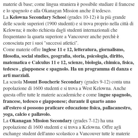
materie di base; come lingua straniera
possibile studiare il francese
è
e lo spagnolo e alla Okanagan Mission anche il tedesco.
Kelowna Secondary Schoo
La
l (grades 10-12)
la pi
grande
è
ù
delle scuole superiori (1900 studenti) e si trova proprio nella citt
di
à
Kelowna;
molto richiesta dagli studenti internazionali che
è
frequentano la quarta superiore a Vancouver anche perch
è
è
conosciuta per i suoi
successi atletici
.
“
”
nglese 11 e 12, letteratura, giornalismo,
Come materie offre I
filosofia, social studies, geografia, storia, psicologia, diritto,
matematica e Calculus 11 e 12, scienze, biologia, chimica, fisica,
tedesco , giapponese e spagnolo. Ha un programma di danza e
arti marziali.
Mount Boucherie Secondar
La scuola
y (grades 9-12) conta una
popolazione di 1600 studenti e si trova a West Kelowna. Anche
ngue spagnolo,
questa offre tutte le materie accademiche e come li
francese, tedesco e giapponese; durante il quarto anno
all'estero si possono praticare educazione fisica, pallacanestro,
yoga, calcio e pallavolo.
Okanagan Mission Secondary
La
(grades 7-12) ha una
popolazione di 1600 studenti e si trova a Kelowna. Offre agli
exchange student dell'anno scolastico a Vancouver tutte le materie