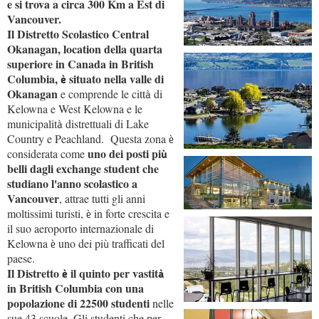
e si trova a circa 300 Km a Est di
Vancouver.
Il Distretto Scolastico Central
Okanagan, location della quarta
superiore in Canada in British
Columbia,
situato nella valle di
è
Okanagan
e comprende le citt
di
à
Kelowna e West Kelowna e le
municipalit
distrettuali di Lake
à
Country e Peachland.
Questa zona
è
uno dei posti pi
considerata come
ù
belli dagli exchange student che
studiano l'anno scolastico a
Vancouver
, attrae tutti gli anni
moltissimi turisti,
in forte crescita e
è
il suo aeroporto internazionale di
Kelowna
uno dei pi
trafficati del
è
ù
paese.
Il Distretto
il quinto per vastit
è
à
in British Columbia con una
popolazione di 22500 studenti
nelle
sue 43 scuole. Gli studenti che per