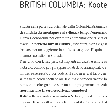
BRITISH COLUMBIA: Koot
Situata nella parte sud-orientale della Colombia Britannica,
circondata da montagne e si sviluppa lungo l'omonimo
L'area
conosciuta per offrire una combinazione di vita citt
è
perfetto mix di cultura,
essere un
avventura, storia e gas
fermarsi per un soggiorno in qualsiasi stagione. E' quindi 
di anno scolastico in Canada.
D'inverno con le sue piste ed impianti attrezzati
un
parad
è
meta d'eccezione per gli appassionati delle arrampicate e i c
lunghe passeggiate e per godersi il sole in riva al lago e in
sa regalare colori spettacolari. Il clima è particolarmente f
non sono molto grandi e si tratta di un programma raccolt
perimentare la vera esperienza canadese!
s
Il distretto scolastico
situato a Nelson,
una delle sei c
è
E' una cittadina di 10 mila abitanti
regione.
, dove le te