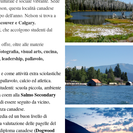
culturale e sociale vibrante. Sede
son, questa localit
canadese
à
mpo dell'anno. Nelson si trova a
ncouver e Calgary.
l
, che accolgono studenti dal
offre, oltre alle materie
otografia, visual arts, cucina,
f
 leadership, pallavolo,
 e come attività extra sciolastiche
allavolo, calcio ed atletica.
studenti: scuola piccola, ambiente
Salmo Secondary
ta coem alla
 di essere seguito da vicino,
rinza canadese.
dia ed un buon livello di
a valutazione delle pagelle del
(Dogwood
l diploma canadese