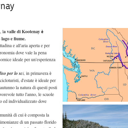
enay
a valle di Kootenay
 l
è
 lago e fiume.
adina e all'aria aperta e per
tronomia dove vale la pena
cornice ideale per un'esperienza
iso per lo sc
i,
in primavera
è
icloturisti, d'estate
ideale per
è
 autunno la natura di questi posti
avorevole tutto l'anno, le scuole
o ed individualizzato dove
omunit
di cui
composta la
à
è
stimonianze di un passato florido