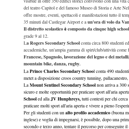
visibile in oltre 350 edifici storici convivono con una vita 
del teatro Capitol e del famoso Museo di Storia e Arte Nel
offre mostre, eventi, spettacoli e manifestazioni tutto il te
un'ora di volo da Va
35 minuti dal Castlegar Airport e a
Il distretto scolastico
composto da cinque high schoo
è
grade 9 al 12.
a Rogers Secondary School
L
conta circa 800 studenti ed 
accademiche, un'ampia gamma di spirt/club/attività come 
Francese, Spagnolo, lavorazione del legno e dei metalli,
mountain bike, danza, rugby
.
Prince Charles Secondary Schoo
La
l conta 490 studenti
metet a disposizione croos country tunning, pallacanestro, p
Mount Sentinel Secondary School
La
non arriva a 300 
sicuro e molte opportunità per praticare sport all'aria aper
School
JV Hunphreys,
ed alla
tutti contesti per chi cerca
praticare molti sport all'aria aperta e vivere a pieno l'espe
alto profilo accademico
Per gli studenti con un
(buona me
inglese) e voglia di impegnarsi, è possibile, dopo una prim
secondo e terzo anno, tentare il percorso per conseguire i