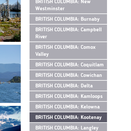
BRITISH COLOMBIA: New
Westminster
BRITISH COLUMBIA: Burnaby
BRITISH COLUMBIA: Campbell
River
BRITISH COLUMBIA: Comox
Valley
BRITISH COLUMBIA: Coquitlam
BRITISH COLUMBIA: Cowichan
BRITISH COLUMBIA: Delta
BRITISH COLUMBIA: Kamloops
BRITISH COLUMBIA: Kelowna
BRITISH COLUMBIA: Kootenay
BRITISH COLUMBIA: Langley