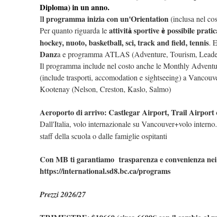
Diploma) in un anno.
l programma inizia con un'Orientation
I
(inclusa nel co
attivit
sportive
possibile pratic
Per quanto riguarda le
à
è
hockey, nuoto, basketball, sci, track and field, tennis
. 
Danz
a e programma ATLAS (Adventure, Tourism, Leaders
Il programma include nel costo anche le Monthly Adventur
(include trasporti, accomodation e sightseeing) a Vancouve
Kootenay (Nelson, Creston, Kaslo, Salmo)
Aeroporto di arrivo: Castlegar Airport, Trail Airpor
Dall'Italia, volo internazionale su Vancouver+volo interno.
staff della scuola o dalle famiglie ospitanti
Con MB ti garantiamo trasparenza e convenienza nei p
https://international.sd8.bc.ca/programs
Prezzi 2026/27