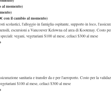
momento)
 al momento)
omento)
con il cambio al momento)
i scolastici, l'alloggio in famiglia ospitante, supporto in loco, l'assicu
re mensili, escursioni a Vancouver Kelowna ed area di Kootenay. Costo per
 speciali: vegani, vegetariani $100 al mese, celiaci $300 al mese
o
icurazione sanitaria e transfer da e per l'aeroporto. Costo per la validaz
 vegetariani $100 al mese, celiaci $300 al mese
o