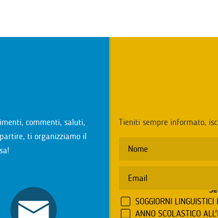
i
imenti, commenti, saluti,
Tieniti sempre informato, isc
partire, ti organizziamo il
sa!
Se
SOGGIORNI LINGUISTICI 
ANNO SCOLASTICO ALL