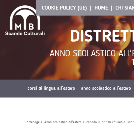
COOKIE POLICY (UE)
HOME
CHI SI
DISTRET
ANNO SCOLASTICO ALL'
corsi di lingua all’estero
anno scolastico all’estero
richiedi preventivo
Homepage
>
Anno scolastico all'estero
>
canada
>
british columbia: koo