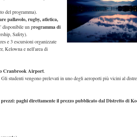
sto del programma).
are pallavolo, rugby, atletica,
rogramma di
E' disponibile un p
hip, Safety).
es e 3 escursioni organizzate
r, Kelowna e nell'area di
t o Cranbrook Airport
.
 Gli studenti vengono prelevati in uno degli aeroporti pi
vicini al distre
ù
rezzi: paghi direttamente il prezzo pubblicato dal Distretto di K