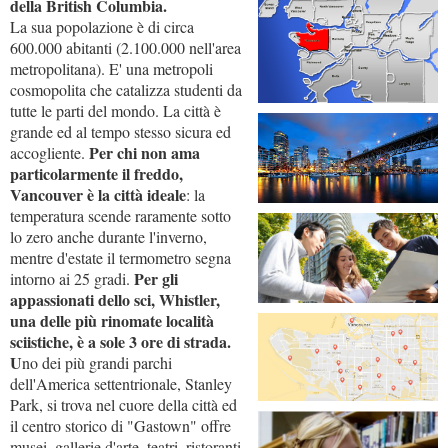
della British Columbia.
La sua popolazione è di circa
600.000 abitanti (2.100.000 nell'area
metropolitana). E' una metropoli
cosmopolita che catalizza studenti da
tutte le parti del mondo. La città è
grande ed al tempo stesso sicura ed
Per chi non ama
accogliente.
particolarmente il freddo,
Vancouver è la città ideale
: la
temperatura scende raramente sotto
lo zero anche durante l'inverno,
mentre d'estate il termometro segna
Per gli
intorno ai 25 gradi.
appassionati dello sci, Whistler,
una delle più rinomate località
sciistiche, è a sole 3 ore di strada.
U
no dei più grandi parchi
dell'America settentrionale, Stanley
Park, si trova nel cuore della città ed
il centro storico di "Gastown" offre
musei, gallerie d'arte, teatri, ristoranti,