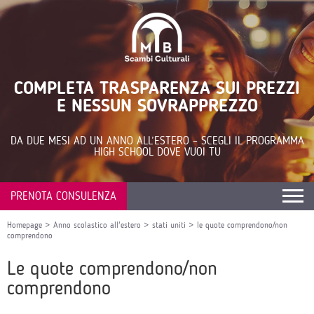
COMPLETA TRASPARENZA SUI PREZZI
E NESSUN SOVRAPPREZZO
DA DUE MESI AD UN ANNO ALL’ESTERO – SCEGLI IL PROGRAMMA
HIGH SCHOOL DOVE VUOI TU
PRENOTA CONSULENZA
Homepage
>
Anno scolastico all'estero
>
stati uniti
>
le quote comprendono/non
comprendono
Le quote comprendono/non
comprendono