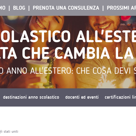
AMO
BLOG
PRENOTA UNA CONSULENZA
PROSSIMI A
OLASTICO ALL'EST
TA CHE CAMBIA LA
O ANNO ALL'ESTERO: CHE COSA DEVI 
destinazioni anno scolastico
docenti ed eventi
certificazioni l
i stati uniti