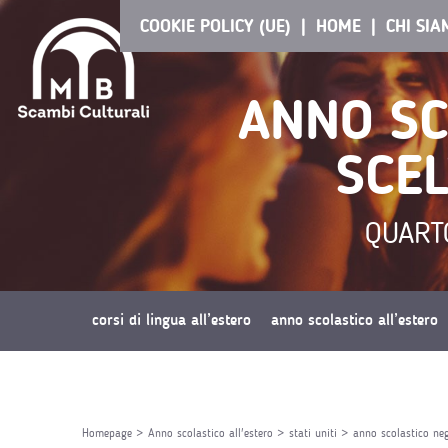
COOKIE POLICY (UE)
HOME
CHI SI
ANNO SC
SCEL
QUART
corsi di lingua all’estero
anno scolastico all’estero
richiedi preventivo
Homepage
>
Anno scolastico all'estero
>
stati uniti
>
anno scolastico negl