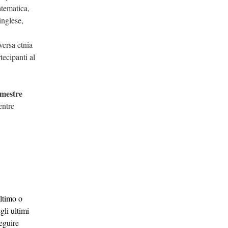
atematica,
inglese,
versa etnia
tecipanti al
emestre
ntre
ultimo o
gli ultimi
seguire