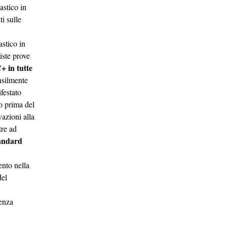
astico in
i sulle
astico in
iste prove
 in tutte
nsilmente
festato
o prima del
vazioni alla
tre ad
tandard
ento nella
del
ienza