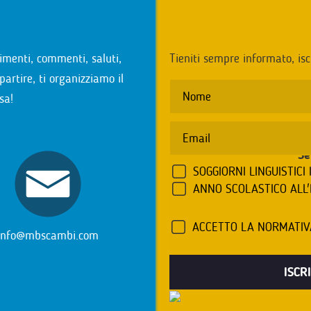
i
imenti, commenti, saluti,
Tieniti sempre informato, isc
partire, ti organizziamo il
sa!
Se
SOGGIORNI LINGUISTICI 
ANNO SCOLASTICO ALL
ACCETTO LA NORMATI
info@mbscambi.com