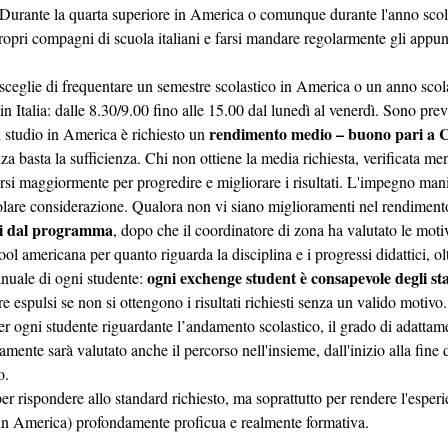
a. Durante la quarta superiore in America o comunque durante l'anno scol
opri compagni di scuola italiani e farsi mandare regolarmente gli appunt
 sceglie di frequentare un semestre scolastico in America o un anno scol
n Italia: dalle 8.30/9.00 fino alle 15.00 dal lunedì al venerdì. Sono prev
rendimento medio – buono pari a C+
di studio in America è richiesto un
za basta la sufficienza. Chi non ottiene la media richiesta, verificata me
rsi maggiormente per progredire e migliorare i risultati. L'impegno mani
colare considerazione. Qualora non vi siano miglioramenti nel rendiment
lsi dal programma
, dopo che il coordinatore di zona ha valutato le moti
hool americana per quanto riguarda la disciplina e i progressi didattici, ol
ogni exchenge student è consapevole degli s
anuale di ogni studente:
re espulsi se non si ottengono i risultati richiesti senza un valido motivo.
r ogni studente riguardante l’andamento scolastico, il grado di adattam
mente sarà valutato anche il percorso nell'insieme, dall'inizio alla fine 
o.
r rispondere allo standard richiesto, ma soprattutto per rendere l'esper
o in America) profondamente proficua e realmente formativa.