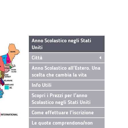
Anno Scolastico negli Stati
Uniti
Città
Anno Scolastico all'Estero. Una
scelta che cambia la vita
Info Utili
Scopri i Prezzi per l'anno
Scolastico negli Stati Uniti
Come effettuare l'iscrizione
Le quote comprendono/non