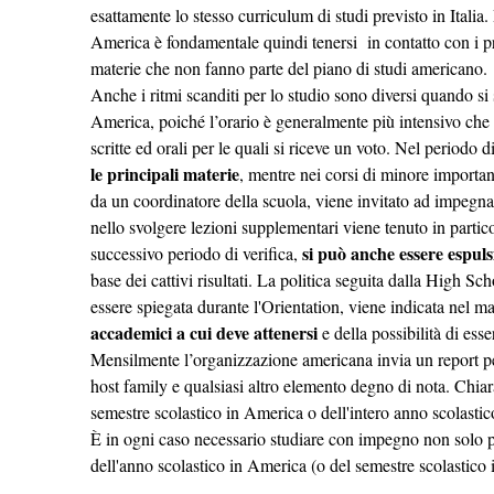
esattamente lo stesso curriculum di studi previsto in Itali
America è fondamentale quindi tenersi in contatto con i pr
materie che non fanno parte del piano di studi americano.
Anche i ritmi scanditi per lo studio sono diversi quando si
America, poiché l’orario è generalmente più intensivo che i
scritte ed orali per le quali si riceve un voto. Nel periodo 
le principali materie
, mentre nei corsi di minore importan
da un coordinatore della scuola, viene invitato ad impegna
nello svolgere lezioni supplementari viene tenuto in parti
si può anche essere espu
successivo periodo di verifica
,
base dei cattivi risultati. La politica seguita dalla High Sc
essere spiegata durante l'Orientation, viene indicata nel m
accademici a cui deve attenersi
e della possibilità di esse
Mensilmente l’organizzazione americana invia un report pe
host family e qualsiasi altro elemento degno di nota. Chiara
semestre scolastico in America o dell'intero anno scolastic
È in ogni caso necessario studiare con impegno non solo pe
dell'anno scolastico in America (o del semestre scolastic