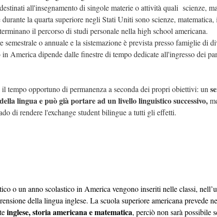
stinati all'insegnamento di singole materie o attività quali scienze, m
durante la quarta superiore negli Stati Uniti sono scienze, matematica, 
eterminano il percorso di studi personale nella high school americana.
semestrale o annuale e la sistemazione è prevista presso famiglie di di
 in America dipende dalle finestre di tempo dedicate all'ingresso dei par
s
e il tempo opportuno di permanenza a seconda dei propri obiettivi: un
ella lingua e può già portare ad un livello linguistico successivo,
me
o di rendere l'exchange student bilingue a tutti gli effetti.
tico o un anno scolastico in America vengono inseriti nelle classi, nell’
prensione della lingua inglese. La scuola superiore americana prevede ne
inglese, storia americana e matematica
ate
, perciò non sarà possibile 