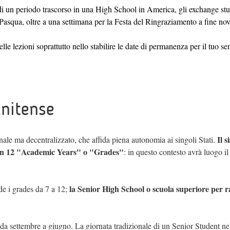
o di un periodo trascorso in una High School in America, gli exchange st
 Pasqua, oltre a una settimana per la Festa del Ringraziamento a fine no
lle lezioni soprattutto nello stabilire le date di permanenza per il tuo s
unitense
Il 
nale ma decentralizzato, che affida piena autonomia ai singoli Stati.
a in 12 "Academic Years" o "Grades"
: in questo contesto avrà luogo i
la Senior High School o scuola superiore per r
de i grades da 7 a 12;
a settembre a giugno. La giornata tradizionale di un Senior Student ne