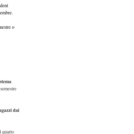
udent
vembre.
emestre o
sistema
l semestre
agazzi dai
l quarto