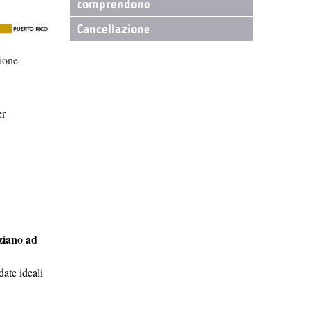
comprendono
Cancellazione
zione
er
iziano ad
ate ideali