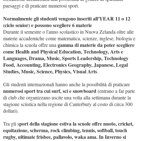
paesaggi e di praticare numerosi sport.
Normalmente gli studenti vengono inseriti all'YEAR 11 o 12
(ciclo senior) e possono scegliere 6 materie
Durante il semestre o l'anno scolastico in Nuova Zelanda oltre alle
materie accademiche come matematica, scienze, inglese, biologia e
gamma di materie da poter scegliere
chimica la scuola offre una
come Health and Physical Education, Technology, Arts e
Languages, Drama, Music, Sports Leadership, Technology
Food, Accounting, Electronics Geography, Japanese, Legal
Studies, Music, Science, Physics, Visual Arts
.
Gli studenti internazionali hanno anche la possibilit
di praticare
à
numerosi sport tra cui surf, sci e snowboard
(entrano a far parte
di club che organizzano uscite una volta alla settimana durante la
stagione sciistica nella regione di Canterbury al costo di circa 300
dollari).
port della stagione estiva la scuole offre nuoto, cricket,
Tra gli s
equitazione, scherma, rock climbing, tennis, softball, touch
rugby, ultimate frisbee, pallavolo, waka ama. In Inverno si