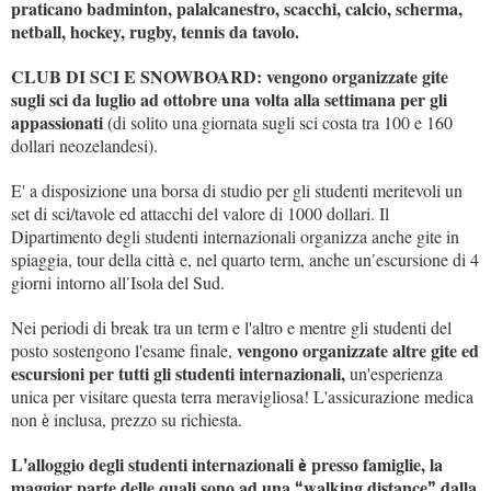
praticano badminton, palalcanestro, scacchi, calcio, scherma,
netball, hockey, rugby, tennis da tavolo.
CLUB DI SCI E SNOWBOARD: vengono organizzate gite
sugli sci da luglio ad ottobre una volta alla settimana per gli
appassionati
(di solito una giornata sugli sci costa tra 100 e 160
dollari neozelandesi).
E' a disposizione una borsa di studio per gli studenti meritevoli un
set di sci/tavole ed attacchi del valore di 1000 dollari. Il
Dipartimento degli studenti internazionali organizza anche gite in
spiaggia, tour della citt
e, nel quarto term, anche un
escursione di 4
à
’
giorni intorno all
Isola del Sud.
’
Nei periodi di break tra un term e l'altro e mentre gli studenti del
vengono organizzate altre gite ed
posto sostengono l'esame finale,
escursioni per tutti gli studenti internazionali,
un'esperienza
unica per visitare questa terra meravigliosa! L'assicurazione medica
non
inclusa, prezzo su richiesta.
è
L
alloggio degli studenti internazionali
presso famiglie, la
’
è
maggior parte delle quali sono ad una
walking distance
dalla
“
”