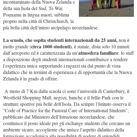
incontaminato della Nuova Zelanda e
della sua Isola del Sud, Te Wai
Pounamu in lingua maori, sublima
proprio nella citt
di Christchurch, la
à
pi
bella citt
dell
intero arcipelago neozelandese..
ù
à
’
La scuola, che ospita studenti internazionali da 25 anni,
non
è
circa 1000 studenti)
molto grande (
,
statale, dista solo 10 minuti
è
atmosfera familiare
dall
aeroporto ed
caratterizzata da un
: lo staff
’
è
’
a disposizione degli studenti internazionali contribuisce a rendere
l
esperienza unica supportando i ragazzi sia dal punto di vista
’
didattico che in termini di esperienza e di opportunit
che la Nuova
à
Zelanda
in grado di offrire.
è
A meno di 7 Km dalla scuola ci sono l
univesit
di Canterbury, il
’
à
Westfield Shopping Mall, negozi, banche e il Jellie Park con le
strutture sportive pi
belle dell
Isola. Da sempre l
Istituto osserva il
ù
’
’
Code of Practice for the Pastoral Care of International Students
,
“
”
pubblicato dal Ministero dell
Istruzione neozelandese, che
’
costituisce il posto ideale per gli exchange students che cercano un
ambiente sicuro, accogliente che unisce l
aspetto didattico della
’
formazione accademica alla possibilit
di godere di splendidi
à