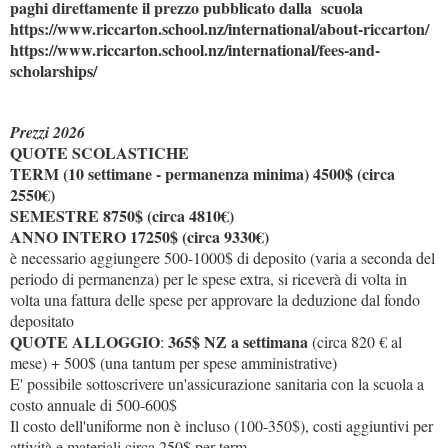
paghi direttamente il prezzo pubblicato dalla scuola
https://www.riccarton.school.nz/international/about-riccarton/
https://www.riccarton.school.nz/international/fees-and-
scholarships/
Prezzi 2026
QUOTE SCOLASTICHE
TERM (10 settimane - permanenza minima) 4500$ (circa
2550€)
SEMESTRE 8750$ (circa 4810€)
ANNO INTERO 17250$ (circa 9330€)
è necessario aggiungere 500-1000$ di deposito (varia a seconda del
periodo di permanenza) per le spese extra, si riceverà di volta in
volta una fattura delle spese per approvare la deduzione dal fondo
depositato
QUOTE ALLOGGIO
365$ NZ a settimana
:
(circa 820 € al
mese) + 500$ (una tantum per spese amministrative)
E' possibile sottoscrivere un'assicurazione sanitaria con la scuola a
costo annuale di 500-600$
Il costo dell'uniforme non è incluso (100-350$), costi aggiuntivi per
attività e materiali circa 250$ per term