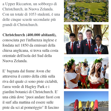
a Upper Riccarton, un sobborgo di
Christchurch, in Nuova Zelanda.
Con un totale di 1053 studenti, è una
delle cinque scuole secondarie più
grandi di Christchurch.
Christchurch (400.000 abitanti),
conosciuta per l'influenza inglese e
fondata nel 1850 da emissari della
chiesa anglicana, si trova sulla costa
orientale dell'isola del Sud della
Nuova Zelanda.
E
bagnata dal fiume Avon che
’
attraversa il centro della citt
sulla
à
riva del quale ci sono piste ciclabili,
l'area verde di Hagley Park e i
giardini botanici di Christchurch. E
’
una citt
dove
puoi andare fuori con
à
“
il surf alla mattina ed essere sulle
piste da sci al pomeriggio
Il fascino
”