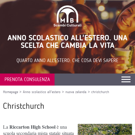
ANNO SCOLASTICO ALL'ESTERO. UNA
SCELTA CHE CAMBIA LA VITA
QUARTO ANNO ALL'ESTERO: CHE COSA DEVI SAPERE
PRENOTA CONSULENZA
Homepage
>
Anno scolastico all'estero
>
nuova zelanda
>
christchurch
Christchurch
Riccarton High School
La
è una
scuola secondaria mista statale situata