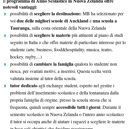
programma di Anno Scolastico in Nuova Zelanda offre
Il
notevoli vantaggi:
scegliere la destinazione:
possibilità di
MB ha selezionato per
due delle migliori scuole di Auckland
una scuola a
voi
e
Tauranga,
sulla costa orientale della Nuova Zelanda
scegliere le materie
possibilità di
più attinenti al piano di studi
seguito in Italia o che offre materie di particolare interesse per lo
studente (arte, business, food&hospitality, musica, teatro,
hockey, rugby,...)
cambiare la famiglia
possibilità di
qualora lo studente non
riesca, per svariati motivi, a inserirsi. Questa scelta verrà
valutata insieme al tutor della scuola.
tutor dedicato
agli exchange student, esperto nel gestire i
problemi dell’inserimento scolastico e della lontananza dalla
propria famiglia di origine, presso la scuola stessa che si
accessibile tutti i giorni
frequenta, quindi sempre
. Durante il
semestre scolastico in Nuova Zelanda o l'intero anno scolastico
il tutor si occupa anche di aiutare i ragazzi a scegliere le materie
in base agli obiettivi che desidera raggiungere.