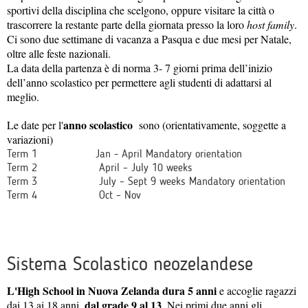
sportivi della disciplina che scelgono, oppure visitare la città o
trascorrere la restante parte della giornata presso la loro
host family
.
Ci sono due settimane di vacanza a Pasqua e due mesi per Natale,
oltre alle feste nazionali.
La data della partenza è di norma 3- 7 giorni prima dell’inizio
dell’anno scolastico per permettere agli studenti di adattarsi al
meglio.
anno scolastico
Le date per l'
sono (orientativamente, soggette a
variazioni)
Term 1 Jan - April Mandatory orientation
Term 2 April – July 10 weeks
Term 3 July – Sept 9 weeks Mandatory orientation
Term 4 Oct – Nov
Sistema Scolastico neozelandese
L'High
School in Nuova Zelanda dura 5 anni
e accoglie ragazzi
dal grade 9 al 13
dai 13 ai 18 anni,
. Nei primi due anni gli