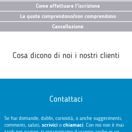
Come effettuare l'iscrizione
Le quote comprendono/non comprendono
Cancellazione
Cosa dicono di noi i nostri clienti
Contattaci
Se hai domande, dubbi, curiosità, o anche suggerimenti,
commenti, saluti,
scrivici
o
chiamaci
. Con noi non è mai
tardi per partire, ti organizziamo il viaggio anche in un