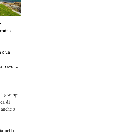
e.
termine
a e un
ono svolte
a" (esempi
ea di
i anche a
ia nella