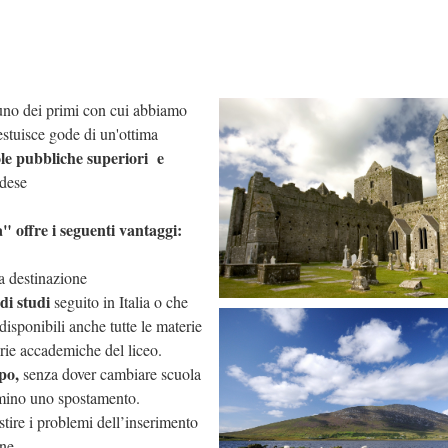
uno dei primi con cui abbiamo
estuisce gode di un'ottima
le pubbliche superiori e
ndese
" offre i seguenti vantaggi:
la destinazione
 di studi
seguito in Italia o che
disponibili anche tutte le materie
terie accademiche del liceo.
po,
senza dover cambiare scuola
ermino uno spostamento.
stire i problemi dell’inserimento
ne.