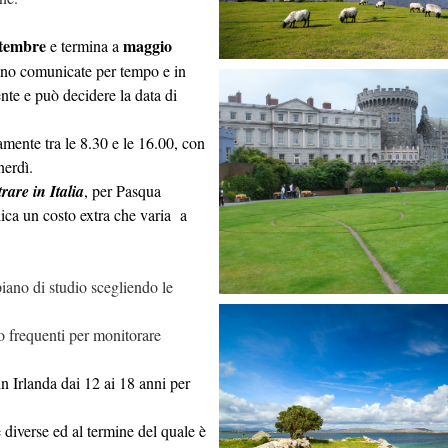
ttembre
maggio
e termina a
anno comunicate per tempo e in
ente e può decidere la data di
tamente tra le 8.30 e le 16.00, con
nerdì.
rare in Italia
, per Pasqua
lica un costo extra che varia a
 piano di studio scegliendo le
to frequenti per monitorare
n Irlanda dai 12 ai 18 anni per
e diverse ed al termine del quale è