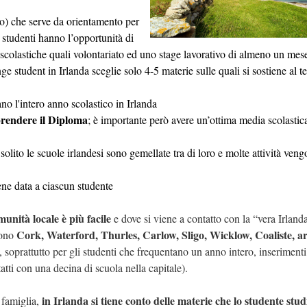
nno) che serve da orientamento per
i studenti hanno l’opportunità di
-scolastiche quali volontariato ed uno stage lavorativo di almeno un mes
nge student in Irlanda sceglie solo 4-5 materie sulle quali si sostiene al 
no l'intero anno scolastico in Irlanda
 prendere il Diploma
; è importante però avere un’ottima media scolastic
olito le scuole irlandesi sono gemellate tra di loro e molte attività veng
ene data a ciascun studente
unità locale è più facile
e dove si viene a contatto con la “vera Irland
Cork, Waterford, Thurles, Carlow, Sligo, Wicklow, Coaliste, ar
sono
i, soprattutto per gli studenti che frequentano un anno intero, inseriment
tti con una decina di scuola nella capitale).
in Irlanda si tiene conto delle materie che lo studente stud
a famiglia,