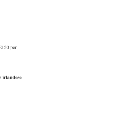
 €150 per
e irlandese