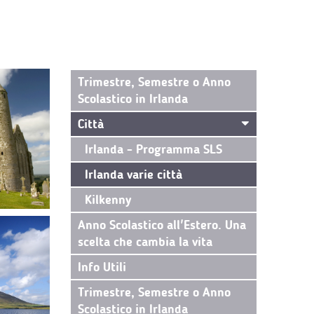
Trimestre, Semestre o Anno
Scolastico in Irlanda
Città
Irlanda - Programma SLS
Irlanda varie città
Kilkenny
Anno Scolastico all'Estero. Una
scelta che cambia la vita
Info Utili
Trimestre, Semestre o Anno
Scolastico in Irlanda