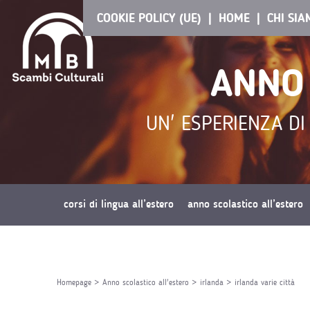
COOKIE POLICY (UE)
HOME
CHI SI
ANNO 
UN' ESPERIENZA DI
corsi di lingua all’estero
anno scolastico all’estero
richiedi preventivo
Homepage
>
Anno scolastico all'estero
>
irlanda
>
irlanda varie città