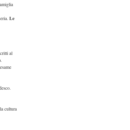
famiglia
Le
eria.
itti al
)
.
d'esame
edesco.
la cultura