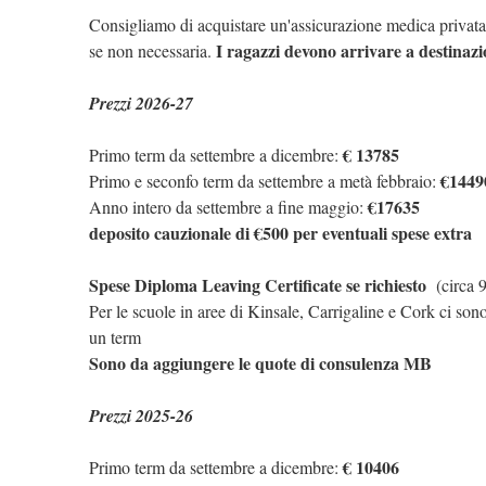
Consigliamo di acquistare un'assicurazione medica privata al
I ragazzi devono arrivare a destinazio
se non necessaria.
Prezzi 2026-27
€ 13785
Primo term da settembre a dicembre:
€1449
Primo e seconfo term da settembre a metà febbraio:
€17635
Anno intero da settembre a fine maggio:
deposito cauzionale di €500 per eventuali spese extra
Spese Diploma Leaving Certificate se richiesto
(circa 9
Per le scuole in aree di Kinsale, Carrigaline e Cork ci son
un term
Sono da aggiungere le quote di consulenza MB
Prezzi 2025-26
€ 10406
Primo term da settembre a dicembre: