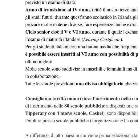
previsto un esame di stato.
Anno di transizione al IV anno
, (cioè il nostro terzo a
gli studi futuri: durante quest’anno scolastico in Irlanda gl
provare molte materie diverse, fare esperienze anche extra
Ciclo senior cioè il V e VI anno
, durante il quale l'excha
l’esame di maturità irlandese (
Leaving Certificate
).
Per gli studenti italiani con una buona media che frequenta
è possibile essere inseriti al VI anno con possibilità di
ottimo inglese.
Molte scuole sono suddivise in maschili e femminili ma di s
in collaborazione.
una divisa obbligatoria
Tutte le scuole prevedono
che vi
Consigliamo le città minori dove l’inserimento nella com
80 scuole pubbliche
di inserimento nelle
a disposizione 
Tipperary con 4 nuove scuole, Cashe
l); sono disponibil
Dublino presso scuole pubbliche (l'organizzazione ha conta
A differenza di altri paesi in cui viene prima selezionata l