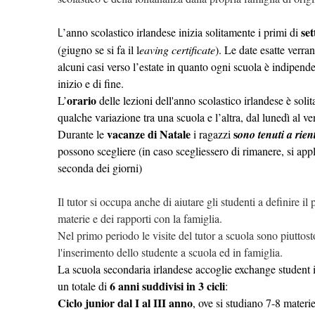
se
’anno scolastico irlandese inizia solitamente i primi di
L
(giugno se si fa il l
eaving certificate
). Le date esatte verr
alcuni casi verso l’estate in quanto ogni scuola è indipend
inizio e di fine.
orario
L’
delle lezioni dell'anno scolastico irlandese è soli
qualche variazione tra una scuola e l’altra, dal lunedì al ve
vacanze di Natale
s
Durante le
i ragazzi
ono tenuti a rient
possono scegliere (in caso scegliessero di rimanere, si app
seconda dei giorni)
Il tutor si occupa anche di aiutare gli studenti a definire il
materie e dei rapporti con la famiglia.
Nel primo periodo le visite del tutor a scuola sono piuttos
l'inserimento dello studente a scuola ed in famiglia.
La scuola secondaria irlandese accoglie exchange student i
6 anni suddivisi in 3 cicli
un totale di
:
Ciclo junior dal I al III anno
, ove si studiano 7-8 materi