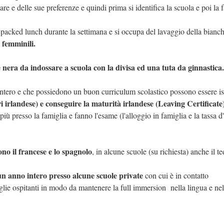
care e delle sue preferenze e quindi prima si identifica la scuola e poi la 
acked lunch durante la settimana e si occupa del lavaggio della bianch
 femminili.
le nera da indossare a scuola con la divisa ed una tuta da ginnastica.
intero e che possiedono un buon curriculum scolastico possono essere iscr
ori irlandese) e conseguire la maturità irlandese (Leaving Certificate
 più presso la famiglia e fanno l'esame (l'alloggio in famiglia e la tassa 
no il francese e lo spagnolo
, in alcune scuole (su richiesta) anche il t
un anno intero presso alcune scuole private
con cui è in contatto
glie ospitanti in modo da mantenere la full immersion nella lingua e nel