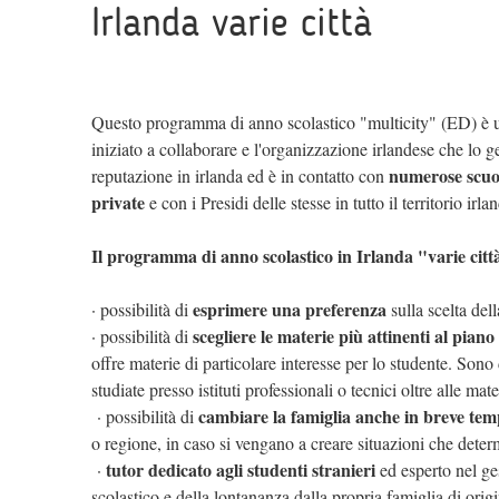
Irlanda varie città
Questo programma di anno scolastico "multicity" (ED) è 
iniziato a collaborare e l'organizzazione irlandese che lo g
numerose scuo
reputazione in irlanda ed è in contatto con
private
e con i Presidi delle stesse in tutto il territorio irla
Il programma di anno scolastico in Irlanda "varie città
esprimere una preferenza
· possibilità di
sulla scelta del
scegliere le materie più attinenti al piano
· possibilità di
offre materie di particolare interesse per lo studente. Sono 
studiate presso istituti professionali o tecnici oltre alle ma
cambiare la famiglia anche in breve tem
· possibilità di
o regione, in caso si vengano a creare situazioni che det
tutor dedicato agli studenti stranieri
·
ed esperto nel ge
scolastico e della lontananza dalla propria famiglia di origi