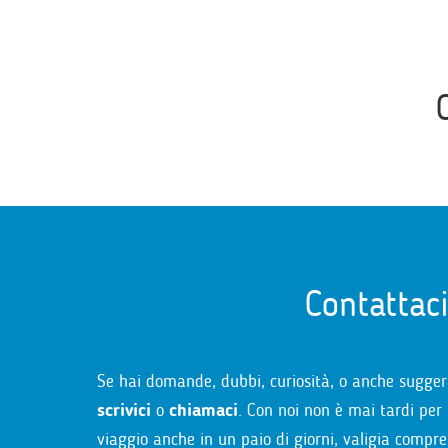
Contattac
Se hai domande, dubbi, curiosità, o anche sugger
scrivici
o
chiamaci
. Con noi non è mai tardi per 
viaggio anche in un paio di giorni, valigia compre