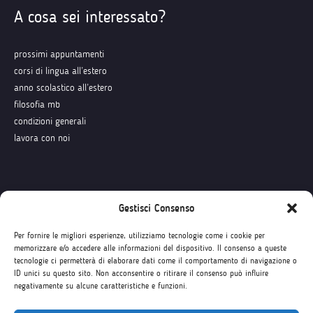
A cosa sei interessato?
prossimi appuntamenti
corsi di lingua all’estero
anno scolastico all’estero
filosofia mb
condizioni generali
lavora con noi
Seguici su
Gestisci Consenso
Per fornire le migliori esperienze, utilizziamo tecnologie come i cookie per
memorizzare e/o accedere alle informazioni del dispositivo. Il consenso a queste
tecnologie ci permetterà di elaborare dati come il comportamento di navigazione o
ID unici su questo sito. Non acconsentire o ritirare il consenso può influire
negativamente su alcune caratteristiche e funzioni.