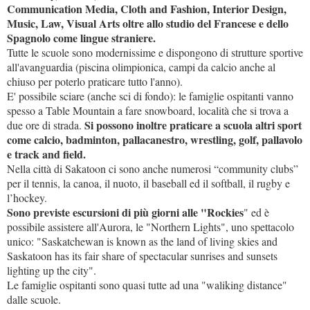
Communication Media, Cloth and Fashion, Interior Design,
Music, Law, Visual Arts oltre allo studio del Francese e dello
Spagnolo come lingue straniere.
Tutte le scuole sono modernissime e dispongono di strutture sportive
all'avanguardia (piscina olimpionica, campi da calcio anche al
chiuso per poterlo praticare tutto l'anno).
E' possibile sciare (anche sci di fondo): le famiglie ospitanti vanno
spesso a Table Mountain a fare snowboard, località che si trova a
Si possono inoltre praticare a scuola altri sport
due ore di strada.
come calcio, badminton, pallacanestro, wrestling, golf, pallavolo
e track and field.
Nella città di Sakatoon ci sono anche numerosi “community clubs”
per il tennis, la canoa, il nuoto, il baseball ed il softball, il rugby e
l’hockey.
Sono previste escursioni di più giorni alle "Rockies
" ed è
possibile assistere all'Aurora, le "Northern Lights", uno spettacolo
unico: "Saskatchewan is known as the land of living skies and
Saskatoon has its fair share of spectacular sunrises and sunsets
lighting up the city".
Le famiglie ospitanti sono quasi tutte ad una "waliking distance"
dalle scuole.