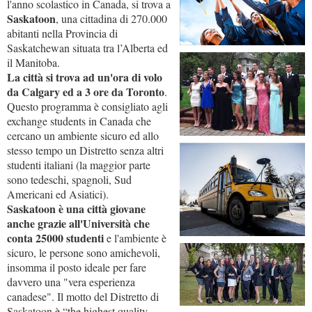
l'anno scolastico in Canada, si trova a
Saskatoon
, una cittadina di 270.000
abitanti nella Provincia di
Saskatchewan situata tra l’Alberta ed
il Manitoba.
La città si trova ad un'ora di volo
da Calgary ed a 3 ore da Toronto
.
Questo programma è consigliato agli
exchange students in Canada che
cercano un ambiente sicuro ed allo
stesso tempo un Distretto senza altri
studenti italiani (la maggior parte
sono tedeschi, spagnoli, Sud
Americani ed Asiatici).
Saskatoon è una città giovane
anche grazie all'Università che
conta 25000 studenti
e l'ambiente è
sicuro, le persone sono amichevoli,
insomma il posto ideale per fare
davvero una "vera esperienza
canadese". Il motto del Distretto di
Saskatoon è “the highest quality