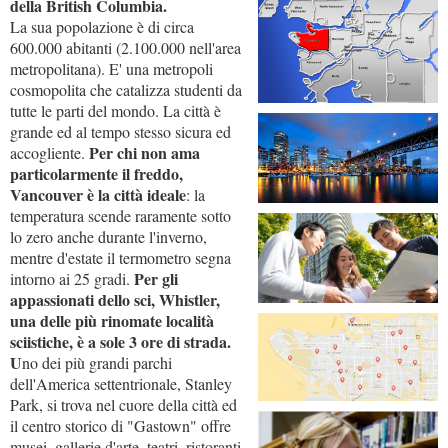
della British Columbia.
La sua popolazione è di circa
600.000 abitanti (2.100.000 nell'area
metropolitana). E' una metropoli
cosmopolita che catalizza studenti da
tutte le parti del mondo. La città è
grande ed al tempo stesso sicura ed
Per chi non ama
accogliente.
particolarmente il freddo,
Vancouver è la città ideale
: la
temperatura scende raramente sotto
lo zero anche durante l'inverno,
mentre d'estate il termometro segna
Per gli
intorno ai 25 gradi.
appassionati dello sci, Whistler,
una delle più rinomate località
sciistiche, è a sole 3 ore di strada.
U
no dei più grandi parchi
dell'America settentrionale, Stanley
Park, si trova nel cuore della città ed
il centro storico di "Gastown" offre
musei, gallerie d'arte, teatri, ristoranti,