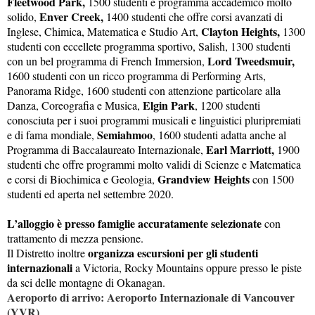
Fleetwood Park,
1500 studenti e programma accademico molto
Enver Creek,
solido,
1400 studenti che offre corsi avanzati di
Clayton Heights,
Inglese, Chimica, Matematica e Studio Art,
1300
studenti con eccellete programma sportivo, Salish, 1300 studenti
Lord Tweedsmuir,
con un bel programma di French Immersion,
1600 studenti con un ricco programma di Performing Arts,
Panorama Ridge, 1600 studenti con attenzione particolare alla
Elgin Park
Danza, Coreografia e Musica,
, 1200 studenti
conosciuta per i suoi programmi musicali e linguistici pluripremiati
Semiahmoo
e di fama mondiale,
, 1600 studenti adatta anche al
Earl Marriott,
Programma di Baccalaureato Internazionale,
1900
studenti che offre programmi molto validi di Scienze e Matematica
Grandview Heights
e corsi di Biochimica e Geologia,
con 1500
studenti ed aperta nel settembre 2020.
L’alloggio è presso famiglie accuratamente selezionate
con
trattamento di mezza pensione.
organizza escursioni per gli studenti
Il Distretto inoltre
internazionali
a Victoria, Rocky Mountains oppure presso le piste
da sci delle montagne di Okanagan.
Aeroporto di arrivo: Aeroporto Internazionale di Vancouver
(YVR)