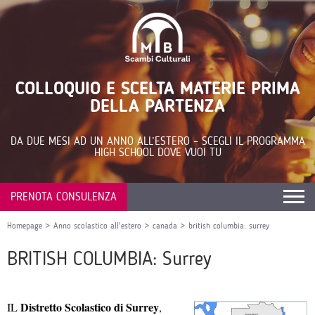
COLLOQUIO E SCELTA MATERIE PRIMA
DELLA PARTENZA
DA DUE MESI AD UN ANNO ALL’ESTERO – SCEGLI IL PROGRAMMA
HIGH SCHOOL DOVE VUOI TU
PRENOTA CONSULENZA
Homepage
>
Anno scolastico all'estero
>
canada
>
british columbia: surrey
BRITISH COLUMBIA: Surrey
Distretto Scolastico di Surrey
IL
,