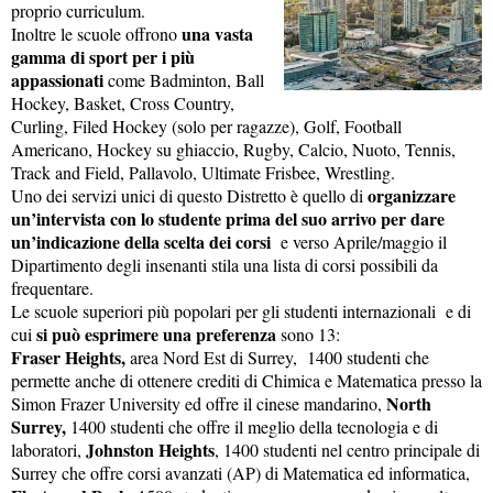
proprio curriculum.
una vasta
Inoltre le scuole offrono
gamma di sport per i più
appassionati
come Badminton, Ball
Hockey, Basket, Cross Country,
Curling, Filed Hockey (solo per ragazze), Golf, Football
Americano, Hockey su ghiaccio, Rugby, Calcio, Nuoto, Tennis,
Track and Field, Pallavolo, Ultimate Frisbee, Wrestling.
organizzare
Uno dei servizi unici di questo Distretto è quello di
un’intervista con lo studente prima del suo arrivo per dare
un’indicazione della scelta dei corsi
e verso Aprile/maggio il
Dipartimento degli insenanti stila una lista di corsi possibili da
frequentare.
Le scuole superiori più popolari per gli studenti internazionali e di
si può esprimere una preferenza
cui
sono 13:
Fraser Heights,
area Nord Est di Surrey, 1400 studenti che
permette anche di ottenere crediti di Chimica e Matematica presso la
North
Simon Frazer University ed offre il cinese mandarino,
Surrey,
1400 studenti che offre il meglio della tecnologia e di
Johnston Heights
laboratori,
, 1400 studenti nel centro principale di
Surrey che offre corsi avanzati (AP) di Matematica ed informatica,