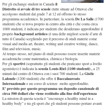
il
Per gli exchange student in Canada
Distretto si avvale di tre scuole
(tutte situate ad Ottawa) che
accolgono studenti dal grade 7 al 12 ed offrono lo stesso
De La Salle
programma accademico. In particolare, la scuola
(1700
studenti) che si trova proprio in centro alla città e che conta circa
1000 studenti, è indicata per studenti che desiderano approfondire il
background artistico
proprio
(è una delle migliori scuole d’arte di
tutto il Canada) scegliendo per il percorso di studi materie come
visual and media art, theatre, writing and creative writing, dance,
film and television, music.
Al tempo stesso, nel piano di studi possono essere inserite materie
accademiche come matematica, chimica e biologia.
sportivi
Per gli
(soprattutto gli studenti che praticano sport a livello
scuola Louis-Riel (1100 studenti) ,
agonistico) è indicata la
a 25
Gisèle
minuti dal centro di Ottawa con i suoi 700 studenti. La
Lalonde
Baccalaureato
(1200 studenti) che offre il
Internazionale
e un corso di scienze molto approfondito.
E' previsto per questo programma un deposito cauzionale di
circa 500 dollari che viene restituito alla fine dell'esperienza
La mission di questa scuola è ”encourage a healthy mind in a
healthy body” e tra gli sport che gli studenti possono portare avanti