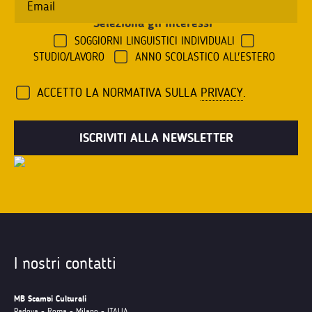
Seleziona gli interessi
*
SOGGIORNI LINGUISTICI INDIVIDUALI
STUDIO/LAVORO
ANNO SCOLASTICO ALL'ESTERO
ACCETTO LA NORMATIVA SULLA
PRIVACY
.
I nostri contatti
MB Scambi Culturali
Padova - Roma - Milano - ITALIA