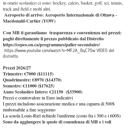
in orario scolastico ci sono: hockey, calcio, basket, golf, sci, tennis,
track and field e molti altri.
Aeroporto di arrivo: Aeroporto Internazionale di Ottawa -
Macdonald-Cartier (YOW)
Con MB ti garantiamo trasparenza e convenienza nei prezzi:
paghi direttamente il prezzo pubblicato dal Distretto
https://cepeo.on.ca/programmes/palier-secondaire/
https://www.youtube.com/watch?v=MF2A_BqC7Ow
VIDEO del
distretto
Prezzi 2026/27
Trimestre: €7000 ($11115)
Quadrimestre: €8970 ($14370)
Semestre: €11000 ($17625)
Anno Scolastico Intero: €21150 ($33900)
Prezzi e controvalore in Euro indicativi
I prezzi includono assicurazione medica e una caparra di 500$
rimborsabile a fine soggiorno
La scuola Louis-Riel richiede l'uniforme (costo fra i 300 e i 600$)
Sono da aggiungere le quote di consulenza di MB e i voli