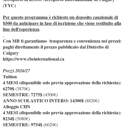
(YYC)
Per questo programma è richiesto un deposito cauzionale di
$500 da anticipare in fase di iscrizione che viene restituito alla
fine dell'esperienza
Con MB ti garantiamo trasparenza e convenienza nei prezzi:
paghi direttamente il prezzo pubblicato dal Distretto di
Calgary
https://www.cbeinternational.ca
Prezzi 2026/27
Tuition
4 MESI (disponibile solo previa approvazione della richiesta):
6270$
(3870€)
SEMESTRE: 7275$
(4500€)
ANNO SCOLASTICO INTERO: 14300$
(8820€)
Alloggio CHN
4 MESI (disponibile solo previa approvazione della richiesta):
8234$
(5080€)
SEMESTRE: 9754$
(6020€)