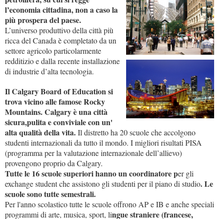
l’economia cittadina, non a caso la
più prospera del paese.
L’universo produttivo della città più
ricca del Canada è completato da un
settore agricolo particolarmente
redditizio e dalla recente installazione
di industrie d’alta tecnologia.
Il Calgary Board of Education si
trova vicino alle famose Rocky
Mountains. Calgary è una città
sicura,pulita e conviviale con un'
alta qualità della vita.
Il distretto ha 20 scuole che accolgono
studenti internazionali da tutto il mondo. I migliori risultati PISA
(programma per la valutazione internazionale dell’allievo)
provengono proprio da Calgary.
Tutte le 16 scuole superiori hanno un coordinatore p
er gli
. Le
exchange student che assistono gli studenti per il piano di studio
scuole sono tutte semestrali.
Per l'anno scolastico tutte le scuole offrono AP e IB e anche speciali
ngue straniere (francese,
programmi di arte, musica, sport, li