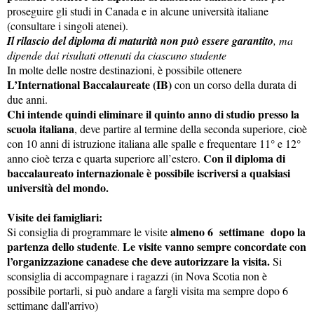
proseguire gli studi in Canada e in alcune università italiane
(consultare i singoli atenei).
Il rilascio del diploma di maturità non può essere garantito
, ma
dipende dai risultati ottenuti da ciascuno studente
In molte delle nostre destinazioni, è possibile ottenere
L’International Baccalaureate (IB)
con
un corso della durata di
due anni.
Chi intende quindi eliminare il quinto anno di studio presso la
scuola italiana
, deve partire al termine della seconda superiore, cioè
con 10 anni di istruzione italiana alle spalle e frequentare 11° e 12°
Con il diploma di
anno cioè terza e quarta superiore all’estero.
baccalaureato internazionale è possibile iscriversi a qualsiasi
università del mondo.
Visite dei famigliari:
almeno 6 settimane dopo la
Si consiglia di programmare le visite
partenza dello studente
Le visite vanno sempre concordate con
.
l’organizzazione canadese che deve autorizzare la visita.
Si
sconsiglia di accompagnare i ragazzi (in Nova Scotia non è
possibile portarli, si può andare a fargli visita ma sempre dopo 6
settimane dall'arrivo)