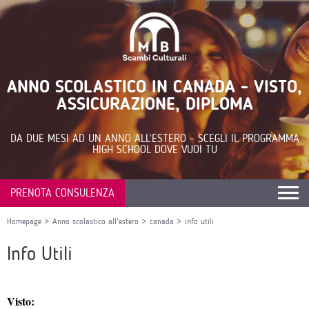
ANNO SCOLASTICO IN CANADA - VISTO,
ASSICURAZIONE, DIPLOMA
DA DUE MESI AD UN ANNO ALL’ESTERO – SCEGLI IL PROGRAMMA
HIGH SCHOOL DOVE VUOI TU
PRENOTA CONSULENZA
Homepage
>
Anno scolastico all'estero
>
canada
>
info utili
Info Utili
Visto: