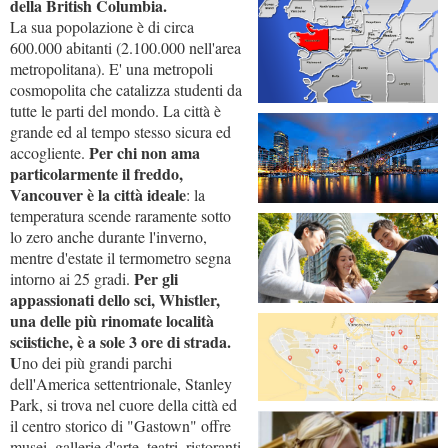
della British Columbia.
La sua popolazione è di circa
600.000 abitanti (2.100.000 nell'area
metropolitana). E' una metropoli
cosmopolita che catalizza studenti da
tutte le parti del mondo. La città è
grande ed al tempo stesso sicura ed
Per chi non ama
accogliente.
particolarmente il freddo,
Vancouver è la città ideale
: la
temperatura scende raramente sotto
lo zero anche durante l'inverno,
mentre d'estate il termometro segna
Per gli
intorno ai 25 gradi.
appassionati dello sci, Whistler,
una delle più rinomate località
sciistiche, è a sole 3 ore di strada.
U
no dei più grandi parchi
dell'America settentrionale, Stanley
Park, si trova nel cuore della città ed
il centro storico di "Gastown" offre
musei, gallerie d'arte, teatri, ristoranti,