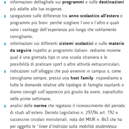
informazioni dettagliate sui
programmi
e sulle
destinazioni
più adatte alle tue esigenze;
spiegazione sulle differenze tra
anno scolastico all’estero
e
programmi più brevi: perché scegliere l’uno o l’altro e quali
sono i vantaggi dell’esperienza più lunga che solitamente
consigliamo;
informazioni sui differenti
sistemi scolastici
e sulle
materie
da seguire
rispetto ai programmi italiani: vediamo insieme
qual è una giornata tipo in una scuola straniera e le
possibilità di praticare sport o altre attività extracurriculari;
indicazioni sull’alloggio che può avvenire in campus o, come
consigliamo sempre, presso una
host family
: rispondiamo a
tutte le domande relative alle tipologie di famiglie ospitanti e
diamo consigli sull’approccio più giusto da avere, soprattutto
nelle prime settimane;
analisi delle
norme
che regolano il riconoscimento del periodo
di studi all’estero: Decreto Legislativo n. 297/94 art. 192 e
successive circolari ministeriali, nota del MIUR n. 843 che ha
per oggetto le “
linee d’indirizzo sulla mobilità studentesca