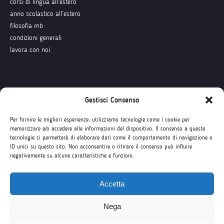
corsi di lingua all’estero
anno scolastico all’estero
filosofia mb
condizioni generali
lavora con noi
Seguici su
Gestisci Consenso
Per fornire le migliori esperienze, utilizziamo tecnologie come i cookie per
memorizzare e/o accedere alle informazioni del dispositivo. Il consenso a queste
tecnologie ci permetterà di elaborare dati come il comportamento di navigazione o
ID unici su questo sito. Non acconsentire o ritirare il consenso può influire
negativamente su alcune caratteristiche e funzioni.
Accetta
Nega