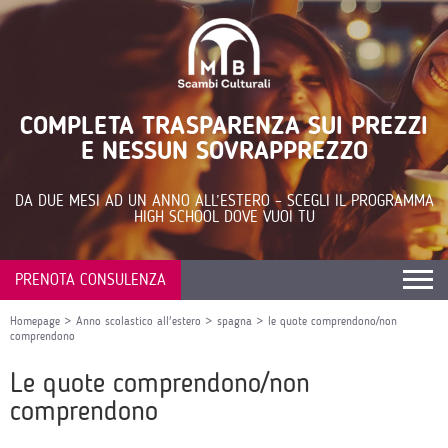
COMPLETA TRASPARENZA SUI PREZZI
E NESSUN SOVRAPPREZZO
DA DUE MESI AD UN ANNO ALL’ESTERO – SCEGLI IL PROGRAMMA
HIGH SCHOOL DOVE VUOI TU
PRENOTA CONSULENZA
Homepage
>
Anno scolastico all'estero
>
spagna
>
le quote comprendono/non
comprendono
Le quote comprendono/non
comprendono