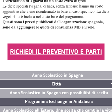
L'orientation di 3 giorni ha un costo extra di €580
L
e
diete speciali (vegana, celiaca, senza lattosio) hanno un costo
aggiuntivo che viene riconfermato in base al caso specifico. La dieta
vegetariana è inclusa nel costo base del programma.
Questi sono i prezzi pubblicati dall'organizzazione spagnola,
sono da aggiungere le quote di consulenza MB e il volo.
RICHIEDI IL PREVENTIVO E PARTI
Anno Scolastico in Spagna
Città
Anno Scolastico in Spagna con possibilità di scelta
Programma Exchange in Andalusia
Anno Scolastico all'Estero. Una scelta che cambia la vit