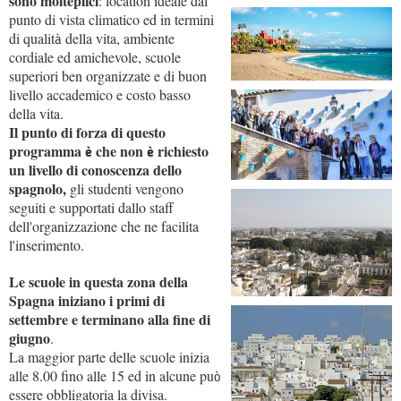
sono molteplici
: location ideale dal
punto di vista climatico ed in termini
di qualit
della vita, ambiente
à
cordiale ed amichevole, scuole
superiori ben organizzate e di buon
livello accademico e costo basso
della vita.
Il punto di forza di questo
programma
che non
richiesto
è
è
un livello di conoscenza dello
spagnolo,
gli studenti vengono
seguiti e supportati dallo staff
dell'organizzazione che ne facilita
l'inserimento.
Le scuole in questa zona della
Spagna iniziano i primi di
settembre e terminano alla fine di
giugno
.
La maggior parte delle scuole inizia
alle 8.00 fino alle 15 ed in alcune pu
ò
essere obbligatoria la divisa.