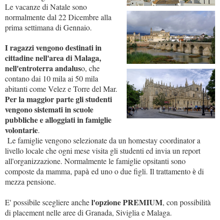
Le vacanze di Natale sono
normalmente dal 22 Dicembre alla
prima settimana di Gennaio.
I ragazzi vengono destinati in
cittadine nell'area di Malaga,
nell'entroterra andalus
o, che
contano dai 10 mila ai 50 mila
abitanti come Velez e Torre del Mar.
Per la maggior parte gli studenti
vengono sistemati in scuole
pubbliche e alloggiati in famiglie
volontarie
.
Le famiglie vengono selezionate da un homestay coordinator a
livello locale che ogni mese visita gli studenti ed invia un report
all'organizzazione. Normalmente le famiglie opsitanti sono
composte da mamma, pap
ed uno o due figli. Il trattamento
di
à
è
mezza pensione.
l'opzione PREMIUM
E' possibile scegliere anche
, con possibilità
di placement nelle aree di Granada, Siviglia e Malaga.