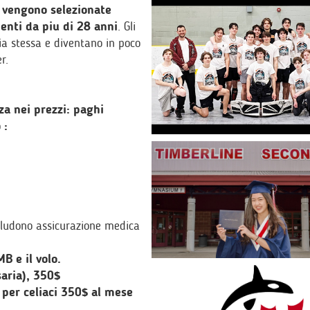
i
vengono selezionate
enti da piu di 28 anni
. Gli
a stessa e diventano in poco
r.
a nei prezzi: paghi
 :
ncludono assicurazione medica
B e il volo.
saria), 350$
a per celiaci 350$ al mese