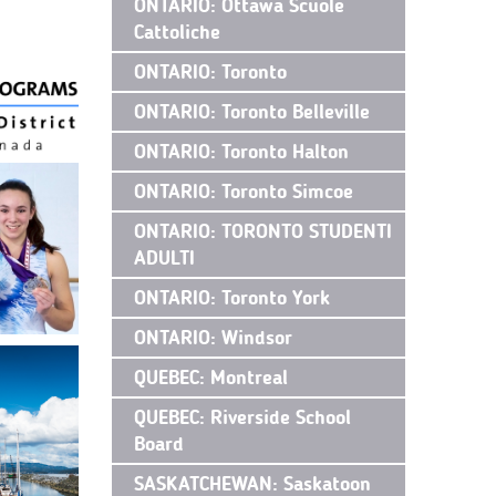
ONTARIO: Ottawa Scuole
Cattoliche
ONTARIO: Toronto
ONTARIO: Toronto Belleville
ONTARIO: Toronto Halton
ONTARIO: Toronto Simcoe
ONTARIO: TORONTO STUDENTI
ADULTI
ONTARIO: Toronto York
ONTARIO: Windsor
QUEBEC: Montreal
QUEBEC: Riverside School
Board
SASKATCHEWAN: Saskatoon