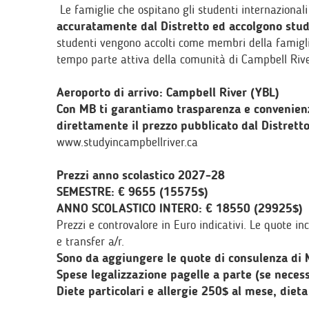
Le famiglie che ospitano gli studenti internazional
accuratamente dal Distretto ed accolgono stud
studenti vengono accolti come membri della famigli
tempo parte attiva della comunità di Campbell Rive
Aeroporto di arrivo: Campbell River (YBL)
Con MB ti garantiamo trasparenza e convenienz
direttamente il prezzo pubblicato dal Distretto
www.studyincampbellriver.ca
Prezzi anno scolastico 2027-28
SEMESTRE: € 9655 (15575$)
ANNO SCOLASTICO INTERO: € 18550 (29925$)
Prezzi e controvalore in Euro indicativi. Le quote i
e transfer a/r.
Sono da aggiungere le quote di consulenza di M
Spese legalizzazione pagelle a parte (se neces
Diete particolari e allergie 250$ al mese, diet