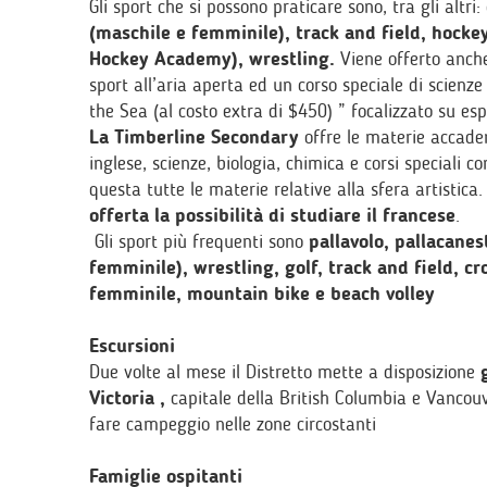
Gli sport che si possono praticare sono, tra gli altri:
(maschile e femminile), track and field, hocke
Hockey Academy), wrestling.
Viene offerto anch
sport all’aria aperta ed un corso speciale di scienz
the Sea (al costo extra di $450) ” focalizzato su es
La Timberline Secondary
offre le materie accad
inglese, scienze, biologia, chimica e corsi speciali
questa tutte le materie relative alla sfera artistica.
offerta la possibilità di studiare il francese
.
Gli sport più frequenti sono
pallavolo, pallacanes
femminile), wrestling, golf, track and field, c
femminile, mountain bike e beach volley
Escursioni
Due volte al mese il Distretto mette a disposizione
Victoria ,
capitale della British Columbia e Vancouv
fare campeggio nelle zone circostanti
Famiglie ospitanti