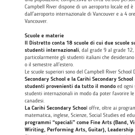
Campbell River dispone di un aeroporto locale ed è a
dall'aeroporto internazionale di Vancouver e a 4 or
Vancouver.
Scuole e materie
Il Distretto conta 18 scuole di cui due scuole s
studenti internazionali
, dal grade 9 al grade 12,
particolarmente gli studenti italiani che desiderano
o il semestre all’estero.
Le scuole superiori sono del Campbell River School D
Secondary School e la Carihi Secondary School
studenti provenienti da tutto il mondo
ed ogni
studenti internazionali in modo da poter favorire le 
canadesi.
La Carihi Secondary Schoo
l offre, oltre ai prog
matematica, inglese, Scienze, Social Studies ed edu
programmi “speciali” come Fine Arts (Band, Vis
Wiriting, Performing Arts, Guitar), Leadership e