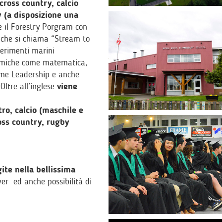
cross country, calcio
y (a disposizione una
e il Forestry Porgram con
e che si chiama “Stream to
perimenti marini
emiche come matematica,
 come Leadership e anche
 Oltre all’inglese
viene
tro, calcio (maschile e
ross country, rugby
gite nella bellissima
er ed anche possibilità di