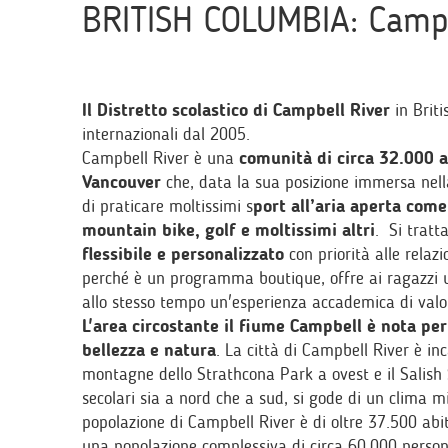
BRITISH COLUMBIA: Campb
Il Distretto scolastico di Campbell River
in Briti
internazionali dal 2005.
Campbell River è una
comunità di circa 32.000 ab
Vancouver
che, data la sua posizione immersa nella
di praticare moltissimi s
port all’aria aperta come
mountain bike, golf e moltissimi altri
. Si tratt
flessibile e personalizzato
con priorità alle relazi
perché è un programma boutique, offre ai ragazzi 
allo stesso tempo un'esperienza accademica di valo
L'area circostante il fiume Campbell è nota per
bellezza e natura
. La città di Campbell River è i
montagne dello Strathcona Park a ovest e il Salish 
secolari sia a nord che a sud, si gode di un clima mi
popolazione di Campbell River è di oltre 37.500 abit
una popolazione complessiva di circa 60.000 pers