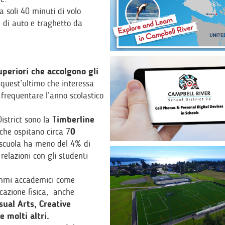
 soli 40 minuti di volo
e di auto e traghetto da
uperiori che accolgono gli
 quest’ultimo che interessa
 frequentare l’anno scolastico
istrict sono la T
imberline
che ospitano circa 7
0
 scuola ha meno del 4% di
relazioni con gli studenti
rammi accademici come
cazione fisica, anche
ual Arts, Creative
 molti altri.