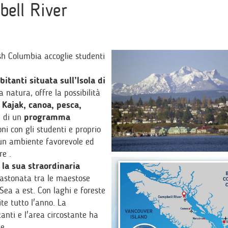
ell River
sh Columbia accoglie studenti
itanti situata sull’Isola di
 natura, offre la possibilità
 Kajak, canoa, pesca,
a di un
programma
oni con gli studenti e proprio
un ambiente favorevole ed
re .
 la sua straordinaria
ncastonata tra le maestose
Sea a est. Con laghi e foreste
te tutto l'anno. La
anti e l'area circostante ha
one.