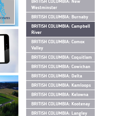
BRITISH COLOMBIA: New
Westminster
BRITISH COLUMBIA: Burnaby
BRITISH COLUMBIA: Campbell
River
BRITISH COLUMBIA: Comox
Valley
BRITISH COLUMBIA: Coquitlam
BRITISH COLUMBIA: Cowichan
BRITISH COLUMBIA: Delta
BRITISH COLUMBIA: Kamloops
BRITISH COLUMBIA: Kelowna
BRITISH COLUMBIA: Kootenay
BRITISH COLUMBIA: Langley