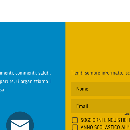
i
imenti, commenti, saluti,
Tieniti sempre informato, isc
partire, ti organizziamo il
sa!
Se
SOGGIORNI LINGUISTICI 
ANNO SCOLASTICO ALL