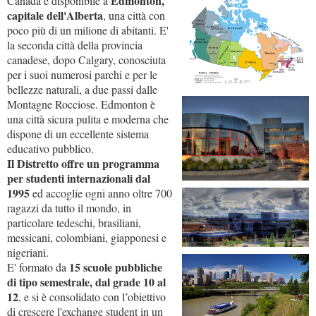
Edmonton,
Canada è disponibile a
capitale dell'Alberta
, una città con
poco più di un milione di abitanti. E'
la seconda città della provincia
canadese, dopo Calgary, conosciuta
per i suoi numerosi parchi e per le
bellezze naturali, a due passi dalle
Montagne Rocciose. Edmonton è
una città sicura pulita e moderna che
dispone di un eccellente sistema
educativo pubblico.
Il Distretto offre un programma
per studenti internazionali dal
1995
ed accoglie ogni anno oltre 700
ragazzi da tutto il mondo, in
particolare tedeschi, brasiliani,
messicani, colombiani, giapponesi e
nigeriani.
15 scuole pubbliche
E' formato da
di tipo semestrale, dal grade 10 al
12
, e si è consolidato con l’obiettivo
di crescere l'exchange student in un