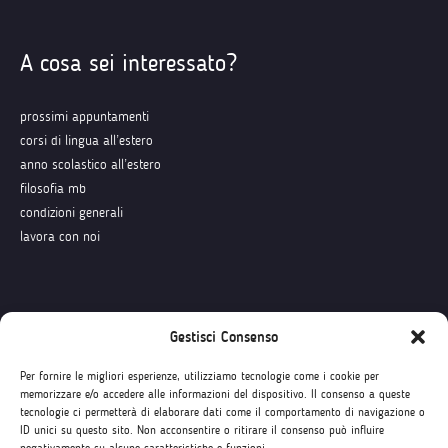
A cosa sei interessato?
prossimi appuntamenti
corsi di lingua all’estero
anno scolastico all’estero
filosofia mb
condizioni generali
lavora con noi
Seguici su
Gestisci Consenso
Per fornire le migliori esperienze, utilizziamo tecnologie come i cookie per
memorizzare e/o accedere alle informazioni del dispositivo. Il consenso a queste
tecnologie ci permetterà di elaborare dati come il comportamento di navigazione o
ID unici su questo sito. Non acconsentire o ritirare il consenso può influire