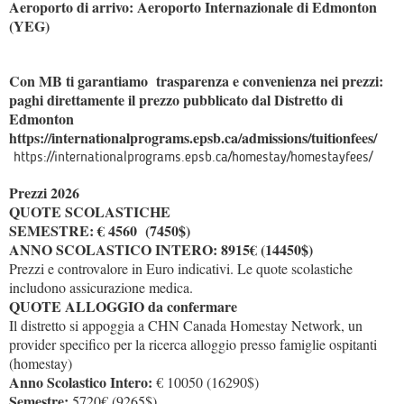
Aeroporto di arrivo: Aeroporto Internazionale di Edmonton
(YEG)
Con MB ti garantiamo trasparenza e convenienza nei prezzi:
paghi direttamente il prezzo pubblicato dal Distretto di
Edmonton
https://internationalprograms.epsb.ca/admissions/tuitionfees/
https://internationalprograms.epsb.ca/homestay/homestayfees/
Prezzi 2026
QUOTE SCOLASTICHE
SEMESTRE: € 4560 (7450$)
ANNO SCOLASTICO INTERO: 8915€ (14450$)
Prezzi e controvalore in Euro indicativi. Le quote scolastiche
includono assicurazione medica.
QUOTE ALLOGGIO da confermare
Il distretto si appoggia a CHN Canada Homestay Network, un
provider specifico per la ricerca alloggio presso famiglie ospitanti
(homestay)
Anno Scolastico Intero:
€ 10050 (16290$)
Semestre:
5720€ (9265$)