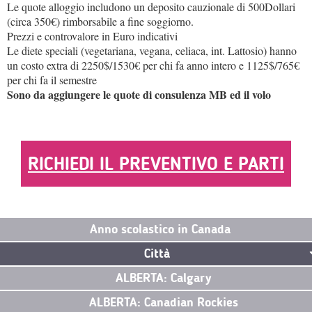
Le quote alloggio includono un deposito cauzionale di 500Dollari
(circa 350€) rimborsabile a fine soggiorno.
Prezzi e controvalore in Euro indicativi
Le diete speciali (vegetariana, vegana, celiaca, int. Lattosio) hanno
un costo extra di 2250
$/
1530€ per chi fa anno intero e 1125
$/
765€
per chi fa il semestre
Sono da aggiungere le quote di consulenza MB ed il volo
RICHIEDI IL PREVENTIVO E PARTI
Anno scolastico in Canada
Città
ALBERTA: Calgary
ALBERTA: Canadian Rockies