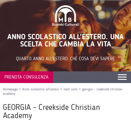
ANNO SCOLASTICO ALL'ESTERO. UNA
SCELTA CHE CAMBIA LA VITA
QUARTO ANNO ALL'ESTERO: CHE COSA DEVI SAPERE
PRENOTA CONSULENZA
Homepage
>
Anno scolastico all'estero
>
stati uniti
>
georgia - creekside christian
academy
GEORGIA - Creekside Christian
Academy