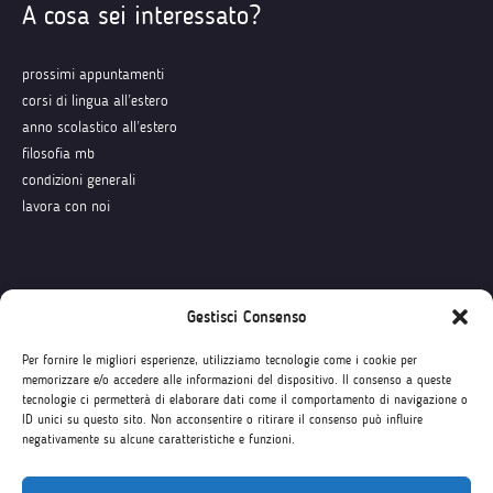
A cosa sei interessato?
prossimi appuntamenti
corsi di lingua all’estero
anno scolastico all’estero
filosofia mb
condizioni generali
lavora con noi
Seguici su
Gestisci Consenso
Per fornire le migliori esperienze, utilizziamo tecnologie come i cookie per
memorizzare e/o accedere alle informazioni del dispositivo. Il consenso a queste
tecnologie ci permetterà di elaborare dati come il comportamento di navigazione o
ID unici su questo sito. Non acconsentire o ritirare il consenso può influire
negativamente su alcune caratteristiche e funzioni.