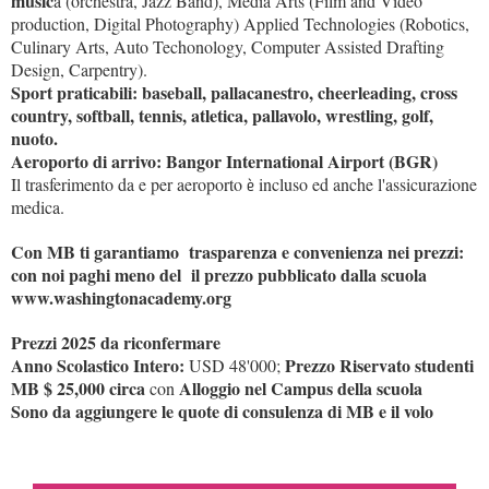
music
a (orchestra, Jazz Band), Media Arts (Film and Video
production, Digital Photography) Applied Technologies (Robotics,
Culinary Arts, Auto Techonology, Computer Assisted Drafting
Design, Carpentry).
Sport praticabili: baseball, pallacanestro, cheerleading, cross
country, softball, tennis, atletica, pallavolo, wrestling, golf,
nuoto.
Aeroporto di arrivo: Bangor International Airport (BGR)
Il trasferimento da e per aeroporto
incluso ed anche l'assicurazione
è
medica.
Con MB ti garantiamo trasparenza e convenienza nei prezzi:
con noi paghi meno del il prezzo pubblicato dalla scuola
www.washingtonacademy.org
Prezzi 2025 da riconfermare
Anno Scolastico Intero:
Prezzo Riservato studenti
USD 48'000;
MB $ 25,000 circa
Alloggio nel Campus della scuola
con
Sono da aggiungere le quote di consulenza di MB e il volo