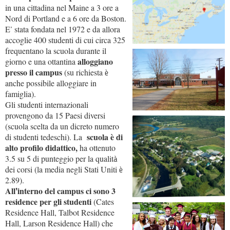
in una cittadina nel Maine a 3 ore a
Nord di Portland e a 6 ore da Boston.
E
stata fondata nel 1972 e da allora
’
accoglie 400 studenti di cui circa 325
frequentano la scuola durante il
alloggiano
giorno e una ottantina
presso il campus
(su richiesta
è
anche possibile alloggiare in
famiglia).
Gli studenti internazionali
provengono da 15 Paesi diversi
(scuola scelta da un dicreto numero
scuola è di
di studenti tedeschi). La
alto profilo didattico,
ha ottenuto
3.5 su 5 di punteggio per la qualit
à
dei corsi (la media negli Stati Uniti
è
2.89).
All
interno del campus ci sono 3
’
residence per gli studenti
(Cates
Residence Hall, Talbot Residence
Hall, Larson Residence Hall) che