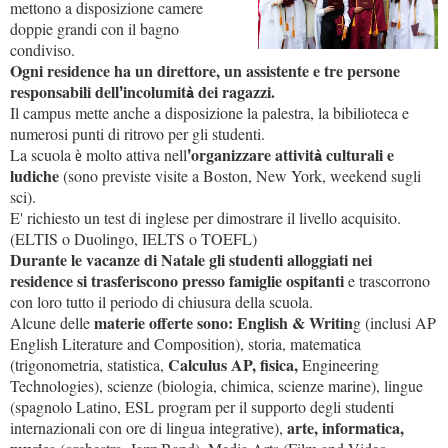
mettono a disposizione camere
doppie grandi con il bagno
condiviso.
Ogni residence ha un direttore, un assistente e tre persone
responsabili dell
incolumit
dei ragazzi.
’
à
Il campus mette anche a disposizione la palestra, la bibilioteca e
numerosi punti di ritrovo per gli studenti.
organizzare attivit
culturali e
La scuola
molto attiva nell
è
’
à
ludiche
(sono previste visite a Boston, New York, weekend sugli
sci).
E' richiesto un test di inglese per dimostrare il livello acquisito.
(ELTIS o Duolingo, IELTS o TOEFL)
Durante le vacanze di Natale gli studenti alloggiati nei
residence si trasferiscono presso famiglie ospitanti
e trascorrono
con loro tutto il periodo di chiusura della scuola.
materie offerte sono: English & Writin
Alcune delle
g (inclusi AP
English Literature and Composition), storia, matematica
Calculus AP,
fisica,
(trigonometria, statistica,
Engineering
Technologies), scienze (biologia, chimica, scienze marine), lingue
(spagnolo Latino, ESL program per il supporto degli studenti
arte, informatica,
internazionali con ore di lingua integrative),