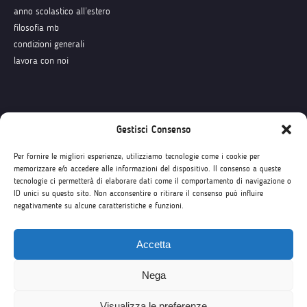
anno scolastico all’estero
filosofia mb
condizioni generali
lavora con noi
Seguici su
Gestisci Consenso
Per fornire le migliori esperienze, utilizziamo tecnologie come i cookie per
memorizzare e/o accedere alle informazioni del dispositivo. Il consenso a queste
tecnologie ci permetterà di elaborare dati come il comportamento di navigazione o
ID unici su questo sito. Non acconsentire o ritirare il consenso può influire
negativamente su alcune caratteristiche e funzioni.
Accetta
Nega
Visualizza le preferenze