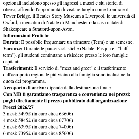
opzionali includono spesso gli ingressi a musei e siti storici di
rilievo, offrendo l'opportunità di visitare luoghi come Londra e il
Tower Bridge, il Beatles Story Museum a Liverpool, le università di
Oxford, i mercatini di Natale di Manchester o la casa natale di
Shakespeare a Stratford-upon-Avon.
Informazioni Pratiche
Durata:
È possibile frequentare un trimestre (Term) o un semestre.
Vacanze:
Durante le pause scolastiche (Natale, Pasqua e i "half-
term"), gli studenti continuano a risiedere presso le loro famiglie
ospitanti.
Trasferimenti:
Il servizio di "meet and greet" e il trasferimento
dall'aeroporto regionale più vicino alla famiglia sono inclusi nella
quota del programma.
Aeroporto di arrivo:
dipende dalla destinazione finale
Con MB ti garantiamo trasparenza e convenienza nei prezzi:
paghi direttamente il prezzo pubblicato dall'organizzazione
Prezzi 2026/27
3 mesi: 5495£ (in euro circa 6360€)
4 mesi: 5845£ (in euro circa 6770€)
5 mesi: 6395£ (in euro circa 7400€)
6 mesi: 7395£ (in euro circa 8560€)