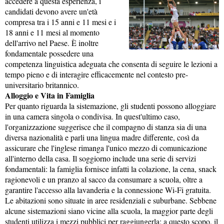
accedere a questa esperienza, i
candidati devono avere un'età
compresa tra i 15 anni e 11 mesi e i
18 anni e 11 mesi al momento
dell'arrivo nel Paese. È inoltre
fondamentale possedere una
competenza linguistica adeguata che consenta di seguire le lezioni a
tempo pieno e di interagire efficacemente nel contesto pre-
universitario britannico.
Alloggio e Vita in Famiglia
Per quanto riguarda la sistemazione, gli studenti possono alloggiare
in una camera singola o condivisa. In quest'ultimo caso,
l'organizzazione suggerisce che il compagno di stanza sia di una
diversa nazionalità e parli una lingua madre differente, così da
assicurare che l'inglese rimanga l'unico mezzo di comunicazione
all'interno della casa. Il soggiorno include una serie di servizi
fondamentali: la famiglia fornisce infatti la colazione, la cena, snack
ragionevoli e un pranzo al sacco da consumare a scuola, oltre a
garantire l'accesso alla lavanderia e la connessione Wi-Fi gratuita.
Le abitazioni sono situate in aree residenziali e suburbane. Sebbene
alcune sistemazioni siano vicine alla scuola, la maggior parte degli
studenti utilizza i mezzi pubblici per raggiungerla; a questo scopo, il