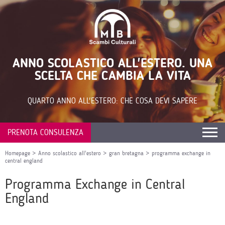
ANNO SCOLASTICO ALL'ESTERO. UNA
SCELTA CHE CAMBIA LA VITA
QUARTO ANNO ALL'ESTERO: CHE COSA DEVI SAPERE
PRENOTA CONSULENZA
Homepage
>
Anno scolastico all'estero
>
gran bretagna
>
programma exchange in
central england
Programma Exchange in Central
England