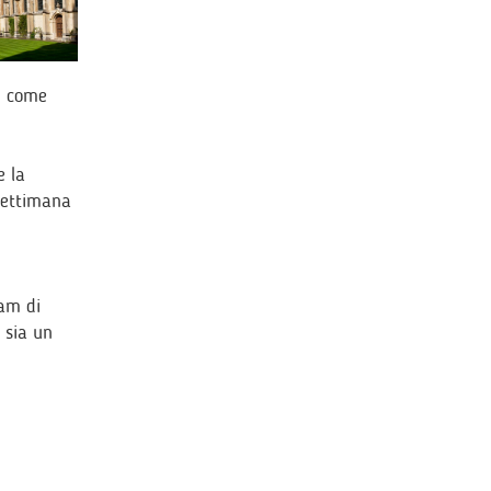
,
come
e la
 settimana
eam di
o sia un