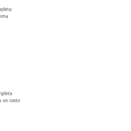
mpleta
amma
mpleta
à un costo