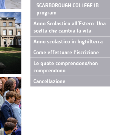
SCARBOROUGH COLLEGE IB
program
Anno Scolastico all'Estero. Una
scelta che cambia la vita
Anno scolastico in Inghilterra
Come effettuare l'iscrizione
Le quote comprendono/non
comprendono
Cancellazione