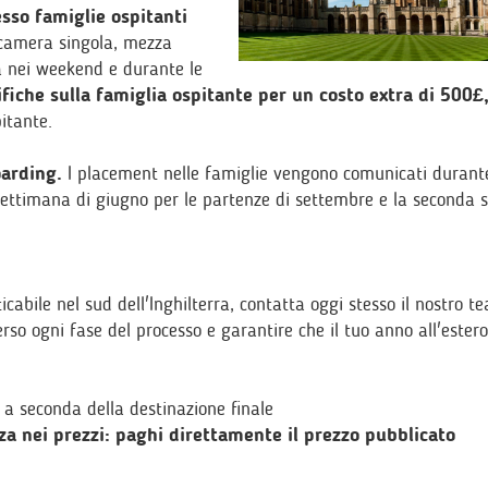
esso famiglie ospitanti
 camera singola, mezza
 nei weekend e durante le
fiche sulla famiglia ospitante per un costo extra di 500£
pitante.
oarding.
I placement nelle famiglie vengono comunicati durant
 settimana di giugno per le partenze di settembre e la seconda
cabile nel sud dell'Inghilterra, contatta oggi stesso il nostro t
erso ogni fase del processo e garantire che il tuo anno all'ester
 a seconda della destinazione finale
a nei prezzi: paghi direttamente il prezzo pubblicato