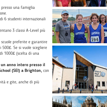
re presso una famiglia
ione.
di 6 studenti internazionali
uentano 3 classi A-Level più
3 scuole preferite e garantire
 500£. Se si vuole scegliere
 di 1000£ (scelta di una
un anno intero presso il
hool (SEI) a Brighton,
con
ità e gite, anche di più