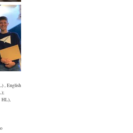
L) , English
L);
, HL),
io