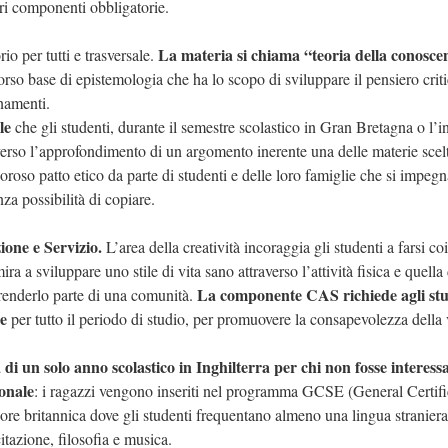
iori componenti obbligatorie.
La materia si chiama “teoria della conosce
 per tutti e trasversale.
o base di epistemologia che ha lo scopo di sviluppare il pensiero criti
gnamenti.
ole
che gli studenti, durante il semestre scolastico in Gran Bretagna o l’i
verso l’approfondimento di un argomento inerente una delle materie scel
oroso patto etico da parte di studenti e delle loro famiglie che si impeg
enza possibilità di copiare.
ione e Servizio.
L’area della creatività incoraggia gli studenti a farsi c
mira a sviluppare uno stile di vita sano attraverso l’attività fisica e quella
La componente CAS richiede agli stu
 renderlo parte di una comunità.
ie
per tutto il periodo di studio, per promuovere la consapevolezza della v
i un solo anno scolastico in Inghilterra per chi non fosse interessa
onale
: i ragazzi vengono inseriti nel programma GCSE (General Certifi
e britannica dove gli studenti frequentano almeno una lingua straniera 
citazione, filosofia e musica.