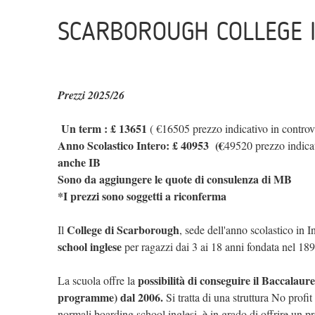
SCARBOROUGH COLLEGE I
Prezzi 2025/26
Un term : £ 13651
( €16505 prezzo indicativo in contro
Anno Scolastico Intero: £ 40953 (€
49520
prezzo indic
anche IB
Sono da aggiungere le quote di consulenza di MB
*I prezzi sono soggetti a riconferma
College di Scarborough
Il
, sede dell'anno scolastico in I
school inglese
per ragazzi dai 3 ai 18 anni fondata nel 18
possibilità di conseguire il Baccalaur
La scuola offre la
programme) dal 2006.
Si tratta di una struttura No profit
normali boarding school inglesi, è in grado di offrire un 