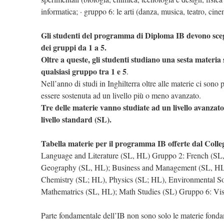
informatica; · gruppo 6: le arti (danza, musica, teatro, cinem
Gli studenti del programma di Diploma IB devono sceg
dei gruppi da 1 a 5.
Oltre a queste, gli studenti studiano una sesta materia
qualsiasi gruppo tra 1 e 5
.
Nell’anno di studi in Inghilterra oltre alle materie ci sono p
essere sostenuta ad un livello più o meno avanzato.
Tre delle materie vanno studiate ad un livello avanzato
livello standard (SL).
Tabella materie per il programma IB offerte dal Coll
Language and Literature (SL, HL) Gruppo 2: French (SL
Geography (SL, HL); Business and Management (SL, HL)
Chemistry (SL; HL), Physics (SL; HL), Environmental So
Mathematrics (SL, HL); Math Studies (SL) Gruppo 6: Vis
Parte fondamentale dell’IB non sono solo le materie fondame