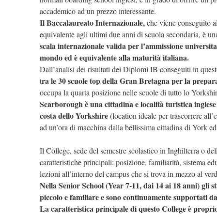
accademico ad un prezzo interessante.
Il Baccalaureato Internazionale,
che viene conseguito al
equivalente agli ultimi due anni di scuola secondaria, è u
scala internazionale valida per l’ammissione universitar
mondo ed è equivalente alla maturità italiana.
Dall’analisi dei risultati dei Diplomi IB conseguiti in que
ra le 30 scuole top della Gran Bretagna per la prepa
t
occupa la quarta posizione nelle scuole di tutto lo Yorkshir
Scarborough è una cittadina e località turistica inglese 
costa dello Yorkshire
(location ideale per trascorrere all’
ad un’ora di macchina dalla bellissima cittadina di York ed
Il College, sede del semestre scolastico in Inghilterra o del
caratteristiche principali: posizione, familiarità, sistema e
lezioni all’interno del campus che si trova in mezzo al verd
Nella Senior School (Year 7-11, dai 14 ai 18 anni) gli 
piccolo e familiare e sono continuamente supportati da
La caratteristica principale di questo College è propri