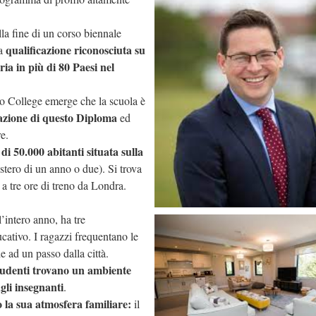
la fine di un corso biennale
qualificazione riconosciuta su
na
ia in più di 80 Paesi nel
sto College emerge che la scuola è
razione di questo Diploma
ed
e.
di 50.000 abitanti situata sulla
estero di un anno o due). Si trova
 a tre ore di treno da Londra.
l’intero anno, ha tre
ducativo. I ragazzi frequentano le
e ad un passo dalla città.
studenti trovano un ambiente
gli insegnanti
.
o la sua atmosfera familiare:
il