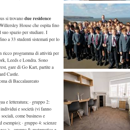
due residence
pus si trovano
 Willersley House che ospita fino
 suo spazio per studiare. I
no a 33 studenti sistemati per lo
 un ricco programma di attività per
York, Leeds e Londra. Sono
st, gare di Go Kart, partite a
ard Castle.
loma di Baccalaureato
gua e letteratura; · gruppo 2:
 individui e società (vi fanno
 sociali, come business e
d esempio); · gruppo 4: scienze
 ecc.); · gruppo 5: matematica e