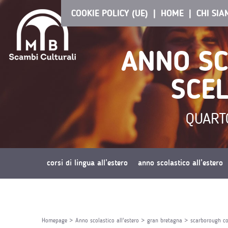
COOKIE POLICY (UE)
HOME
CHI SI
ANNO SC
SCEL
QUART
corsi di lingua all’estero
anno scolastico all’estero
richiedi preventivo
Homepage
>
Anno scolastico all'estero
>
gran bretagna
>
scarborough co