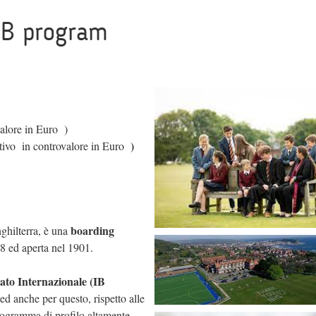
B program
valore in Euro )
)
ativo in controvalore in Euro
boarding
nghilterra, è una
98 ed aperta nel 1901.
eato Internazionale (IB
 ed anche per questo, rispetto alle
programma di profilo altamente