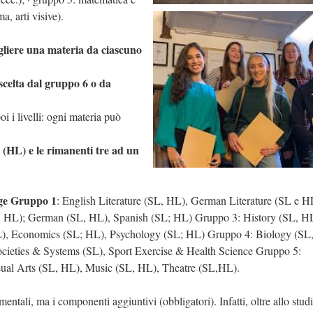
a, arti visive).
liere una materia da ciascuno
 scelta dal gruppo 6 o da
oi i livelli: ogni materia può
 (HL) e le rimanenti tre ad un
ege Gruppo 1
: English Literature (SL, HL), German Literature (SL e H
, HL); German (SL, HL), Spanish (SL; HL) Gruppo 3: History (SL, H
, Economics (SL; HL), Psychology (SL; HL) Gruppo 4: Biology (SL
cieties & Systems (SL), Sport Exercise & Health Science Gruppo 5:
ual Arts (SL, HL), Music (SL, HL), Theatre (SL,HL).
ntali, ma i componenti aggiuntivi (obbligatori). Infatti, oltre allo stud