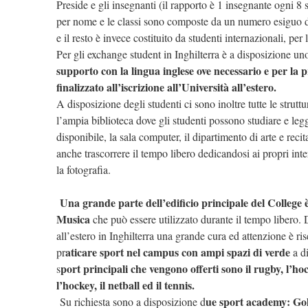
Preside e gli insegnanti (il rapporto è 1 insegnante ogni 8 
per nome e le classi sono composte da un numero esiguo di
e il resto è invece costituito da studenti internazionali, per
Per gli exchange student in Inghilterra è a disposizione un
supporto con la lingua inglese ove necessario e per l
finalizzato all’iscrizione all’Università all’estero.
A disposizione degli studenti ci sono inoltre tutte le strutt
l’ampia biblioteca dove gli studenti possono studiare e leg
disponibile, la sala computer, il dipartimento di arte e rec
anche trascorrere il tempo libero dedicandosi ai propri inte
la fotografia.
Una grande parte dell’edificio principale del College
Musica
che può essere utilizzato durante il tempo libero.
all’estero in Inghilterra una grande cura ed attenzione è ris
aticare sport nel campus con ampi spazi di verde
pr
a d
port principali che vengono offerti sono il rugby, l’hoc
s
l’hockey, il netball ed il tennis.
ue sport academy: Go
Su richiesta sono a disposizione d