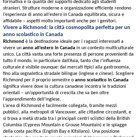
formativa e la qualità del supporto dedicato agli studenti
stranieri. Strutture moderne e organizzazione efficiente rendono
l’esperienza di anno all’estero in Canada equilibrata, sicura e
affidabile – aspetti molto importanti anche per i genitori.
Vivere a Richmond: la città cosmopolita perfetta per un
anno scolastico in Canada
Richmond
è la destinazione ideale per i ragazzi interessati a
vivere un
anno all’estero in Canada
in un contesto multiculturale
unico. La città vanta una forte presenza di persone provenienti da
tutto il mondo, in particolare dall’Asia, tanto che l’influenza
culturale è visibile ovunque: dai mercati tipici alla gastronomia,
fino alla segnaletica stradale bilingue (inglese e cinese). Scegliere
Richmond per il proprio semestre o
anno scolastico in Canada
significa vivere dove la cultura canadese incontra le tradizioni
orientali – un’opportunità di crescita che va ben oltre
l’apprendimento dell’inglese.
L’area di Richmond è facilmente collegata, tramite mezzi
pubblici, alla metropoli di Vancouver, alle cittadine circostanti, e
si trova a metà strada tra i principali centri sciistici della British
Columbia (Cypress Mountain e Grouse Mountain) e le spiagge
della costa pacifica (English Bay e Kitsilano). Una posizione