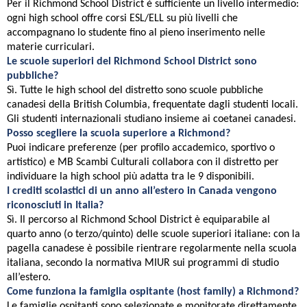
Per il Richmond School District è sufficiente un livello intermedio:
ogni high school offre corsi ESL/ELL su più livelli che
accompagnano lo studente fino al pieno inserimento nelle
materie curriculari.
Le scuole superiori del Richmond School District sono
pubbliche?
Sì. Tutte le high school del distretto sono scuole pubbliche
canadesi della British Columbia, frequentate dagli studenti locali.
Gli studenti internazionali studiano insieme ai coetanei canadesi.
Posso scegliere la scuola superiore a Richmond?
Puoi indicare preferenze (per profilo accademico, sportivo o
artistico) e MB Scambi Culturali collabora con il distretto per
individuare la high school più adatta tra le 9 disponibili.
I crediti scolastici di un anno all’estero in Canada vengono
riconosciuti in Italia?
Sì. Il percorso al Richmond School District è equiparabile al
quarto anno (o terzo/quinto) delle scuole superiori italiane: con la
pagella canadese è possibile rientrare regolarmente nella scuola
italiana, secondo la normativa MIUR sui programmi di studio
all’estero.
Come funziona la famiglia ospitante (host family) a Richmond?
Le famiglie ospitanti sono selezionate e monitorate direttamente