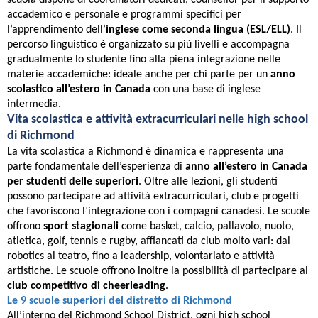
scuola dispone di coordinatori dedicati, counsellor per il supporto
accademico e personale e programmi specifici per
l’apprendimento dell’
inglese come seconda lingua (ESL/ELL)
. Il
percorso linguistico è organizzato su più livelli e accompagna
gradualmente lo studente fino alla piena integrazione nelle
materie accademiche: ideale anche per chi parte per un
anno
scolastico all’estero in Canada
con una base di inglese
intermedia.
Vita scolastica e attività extracurriculari nelle high school
di Richmond
La vita scolastica a Richmond è dinamica e rappresenta una
parte fondamentale dell’esperienza di
anno all’estero in Canada
per studenti delle superiori
. Oltre alle lezioni, gli studenti
possono partecipare ad attività extracurriculari, club e progetti
che favoriscono l’integrazione con i compagni canadesi. Le scuole
offrono
sport stagionali
come basket, calcio, pallavolo, nuoto,
atletica, golf, tennis e rugby, affiancati da club molto vari: dal
robotics al teatro, fino a leadership, volontariato e attività
artistiche. Le scuole offrono inoltre la possibilità di partecipare al
club competitivo di cheerleading
.
Le 9 scuole superiori del distretto di Richmond
All’interno del Richmond School District, ogni high school