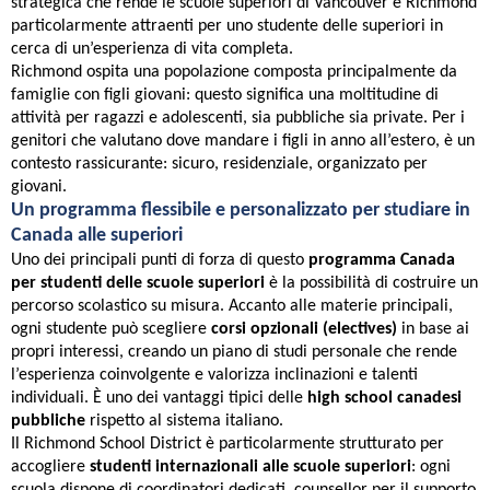
strategica che rende le scuole superiori di Vancouver e Richmond
particolarmente attraenti per uno studente delle superiori in
cerca di un’esperienza di vita completa.
Richmond ospita una popolazione composta principalmente da
famiglie con figli giovani: questo significa una moltitudine di
attività per ragazzi e adolescenti, sia pubbliche sia private. Per i
genitori che valutano dove mandare i figli in anno all’estero, è un
contesto rassicurante: sicuro, residenziale, organizzato per
giovani.
Un programma flessibile e personalizzato per studiare in
Canada alle superiori
Uno dei principali punti di forza di questo
programma Canada
per studenti delle scuole superiori
è la possibilità di costruire un
percorso scolastico su misura. Accanto alle materie principali,
ogni studente può scegliere
corsi opzionali (electives)
in base ai
propri interessi, creando un piano di studi personale che rende
l’esperienza coinvolgente e valorizza inclinazioni e talenti
individuali. È uno dei vantaggi tipici delle
high school canadesi
pubbliche
rispetto al sistema italiano.
Il Richmond School District è particolarmente strutturato per
accogliere
studenti internazionali alle scuole superiori
: ogni