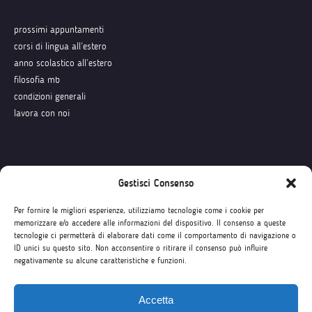
prossimi appuntamenti
corsi di lingua all’estero
anno scolastico all’estero
filosofia mb
condizioni generali
lavora con noi
Seguici su
Gestisci Consenso
Per fornire le migliori esperienze, utilizziamo tecnologie come i cookie per
memorizzare e/o accedere alle informazioni del dispositivo. Il consenso a queste
tecnologie ci permetterà di elaborare dati come il comportamento di navigazione o
ID unici su questo sito. Non acconsentire o ritirare il consenso può influire
negativamente su alcune caratteristiche e funzioni.
Accetta