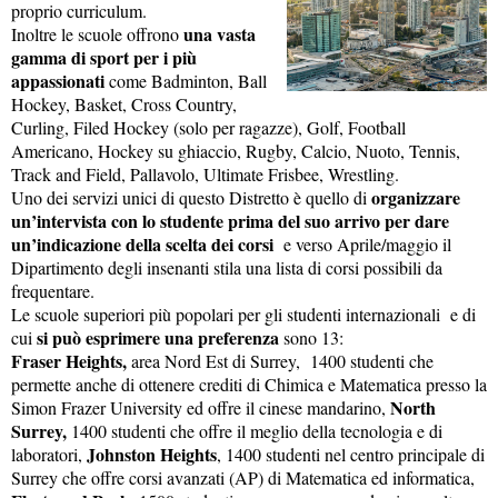
proprio curriculum.
una vasta
Inoltre le scuole offrono
gamma di sport per i più
appassionati
come Badminton, Ball
Hockey, Basket, Cross Country,
Curling, Filed Hockey (solo per ragazze), Golf, Football
Americano, Hockey su ghiaccio, Rugby, Calcio, Nuoto, Tennis,
Track and Field, Pallavolo, Ultimate Frisbee, Wrestling.
organizzare
Uno dei servizi unici di questo Distretto è quello di
un’intervista con lo studente prima del suo arrivo per dare
un’indicazione della scelta dei corsi
e verso Aprile/maggio il
Dipartimento degli insenanti stila una lista di corsi possibili da
frequentare.
Le scuole superiori più popolari per gli studenti internazionali e di
si può esprimere una preferenza
cui
sono 13:
Fraser Heights,
area Nord Est di Surrey, 1400 studenti che
permette anche di ottenere crediti di Chimica e Matematica presso la
North
Simon Frazer University ed offre il cinese mandarino,
Surrey,
1400 studenti che offre il meglio della tecnologia e di
Johnston Heights
laboratori,
, 1400 studenti nel centro principale di
Surrey che offre corsi avanzati (AP) di Matematica ed informatica,