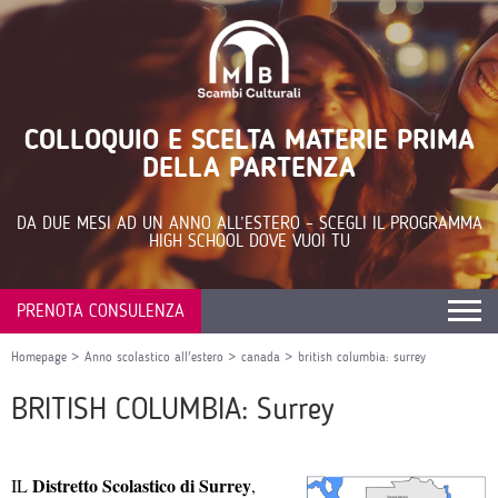
COLLOQUIO E SCELTA MATERIE PRIMA
DELLA PARTENZA
DA DUE MESI AD UN ANNO ALL’ESTERO – SCEGLI IL PROGRAMMA
HIGH SCHOOL DOVE VUOI TU
PRENOTA CONSULENZA
Homepage
>
Anno scolastico all'estero
>
canada
>
british columbia: surrey
BRITISH COLUMBIA: Surrey
Distretto Scolastico di Surrey
IL
,