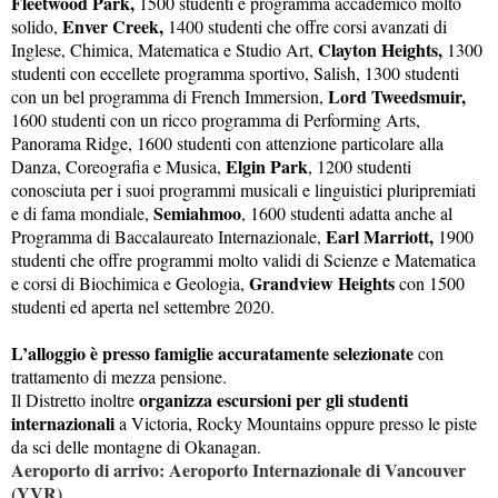
Fleetwood Park,
1500 studenti e programma accademico molto
Enver Creek,
solido,
1400 studenti che offre corsi avanzati di
Clayton Heights,
Inglese, Chimica, Matematica e Studio Art,
1300
studenti con eccellete programma sportivo, Salish, 1300 studenti
Lord Tweedsmuir,
con un bel programma di French Immersion,
1600 studenti con un ricco programma di Performing Arts,
Panorama Ridge, 1600 studenti con attenzione particolare alla
Elgin Park
Danza, Coreografia e Musica,
, 1200 studenti
conosciuta per i suoi programmi musicali e linguistici pluripremiati
Semiahmoo
e di fama mondiale,
, 1600 studenti adatta anche al
Earl Marriott,
Programma di Baccalaureato Internazionale,
1900
studenti che offre programmi molto validi di Scienze e Matematica
Grandview Heights
e corsi di Biochimica e Geologia,
con 1500
studenti ed aperta nel settembre 2020.
L’alloggio è presso famiglie accuratamente selezionate
con
trattamento di mezza pensione.
organizza escursioni per gli studenti
Il Distretto inoltre
internazionali
a Victoria, Rocky Mountains oppure presso le piste
da sci delle montagne di Okanagan.
Aeroporto di arrivo: Aeroporto Internazionale di Vancouver
(YVR)