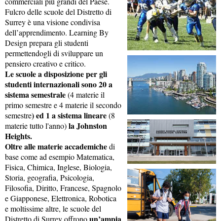
commerciali più grandi del Paese.
Fulcro delle scuole del Distretto di
Surrey è una visione condivisa
dell’apprendimento. Learning By
Design prepara gli studenti
permettendogli di sviluppare un
pensiero creativo e critico.
Le scuole a disposizione per gli
studenti internazionali sono 20 a
sistema semestrale
(4 materie il
primo semestre e 4 materie il secondo
) ed 1 a sistema lineare
semestre
(8
la Johnston
materie tutto l'anno)
Heights.
Oltre alle materie accademiche
di
base come ad esempio Matematica,
Fisica, Chimica, Inglese, Biologia,
Storia, geografia, Psicologia,
Filosofia, Diritto, Francese, Spagnolo
e Giapponese, Elettronica, Robotica
e moltissime altre, le scuole del
un’ampia
Distretto di Surrey offrono